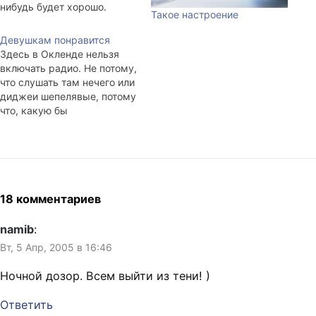
нибудь будет хорошо.
Такое настроение
(1.6Мб)
Девушкам понравится
Здесь в Окленде нельзя
включать радио. Не потому,
что слушать там нечего или
диджеи шепелявые, потому
что, какую бы
радиостанцию ты ни
выбрал, везде звучит одна
и так же песня: Snow Patrol
- Chasing Cars (7,3Мб).
Невероятно популярный
трек. Я в общем-то его не
18 комментариев
люблю лишь за то, что
отчего-то…
namib
:
Вт, 5 Апр, 2005 в 16:46
Ночной дозор. Всем выйти из тени! )
Ответить