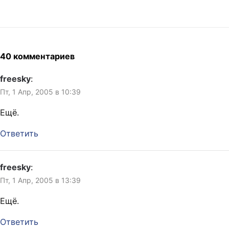
студии одного цивильного
телешоу. Мэтт Деймон
отжигает на каком-то
телешоу. Очень очень
глупая девочка на телешоу.
Клип относительно новой
40 комментариев
суперхпопулярной группы
Sugarcult Новость дня! 50
freesky
:
smuggled orang-utans flown
Пт, 1 Апр, 2005 в 10:39
out of kick-boxing theme
park Очень…
Ещё.
Ответить
freesky
:
Пт, 1 Апр, 2005 в 13:39
Ещё.
Ответить