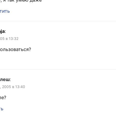
тить
aja
:
005 в 13:32
пользоваться?
улеш
:
, 2005 в 13:40
ле?
ть