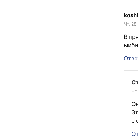
koshk
Чт, 28
В пр
ыиби
Отве
С
Чт,
Он
Эт
с 
От