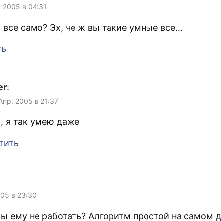
, 2005 в 04:31
и все само? Эх, че ж вы такие умные все…
ть
er
:
 Апр, 2005 в 21:37
, я так умею даже
тить
005 в 23:30
бы ему не работать? Алгоритм простой на самом д