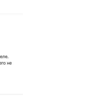
еле.
его не