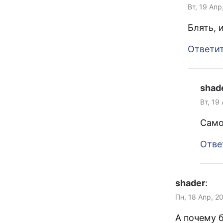
Вт, 19 Апр
Блять, 
Ответи
shad
Вт, 19
Само
Отве
shader
:
Пн, 18 Апр, 2
А почему 