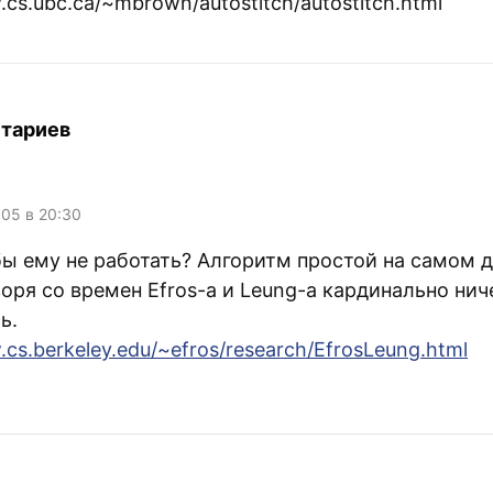
.cs.ubc.ca/~mbrown/autostitch/autostitch.html
тариев
005 в 20:30
бы ему не работать? Алгоритм простой на самом д
оря со времен Efros-а и Leung-а кардинально нич
ь.
.cs.berkeley.edu/~efros/research/EfrosLeung.html