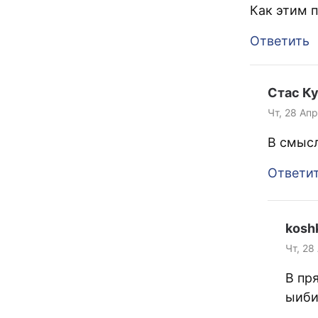
Как этим 
Ответить
Стас К
Чт, 28 Апр
В смыс
Ответи
koshk
Чт, 28
В пр
ыиби