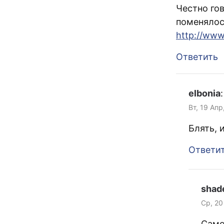
Честно гов
поменялос
http://www
Ответить
elbonia
:
Вт, 19 Апр
Блять, 
Ответи
shad
Ср, 20
Само