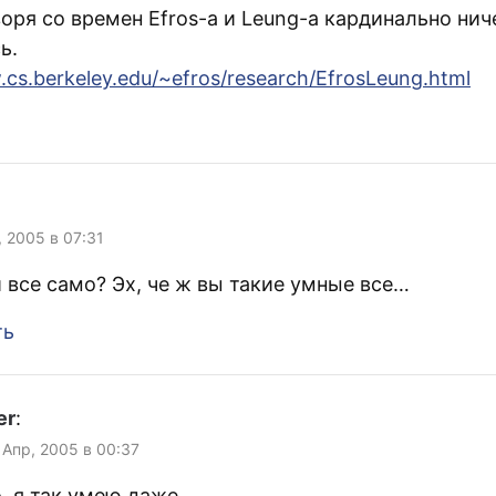
оря со времен Efros-а и Leung-а кардинально нич
ь.
.cs.berkeley.edu/~efros/research/EfrosLeung.html
, 2005 в 07:31
и все само? Эх, че ж вы такие умные все…
ть
er
:
 Апр, 2005 в 00:37
, я так умею даже