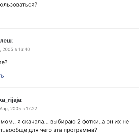
пользоваться?
улеш
:
, 2005 в 16:40
ле?
ть
a_rijaja
:
 Апр, 2005 в 17:22
ямом.. я скачала… выбираю 2 фотки..а он их не
т..вообще для чего эта программа?