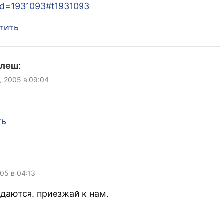
ad=1931093#t1931093
тить
улеш
:
, 2005 в 09:04
ть
:
005 в 04:13
одаются. приезжай к нам.