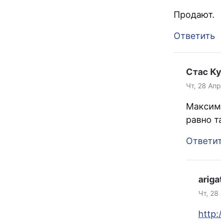
Продают.
Ответить
Стас К
Чт, 28 Апр
Максим 
равно т
Ответи
ariga
Чт, 28
http: