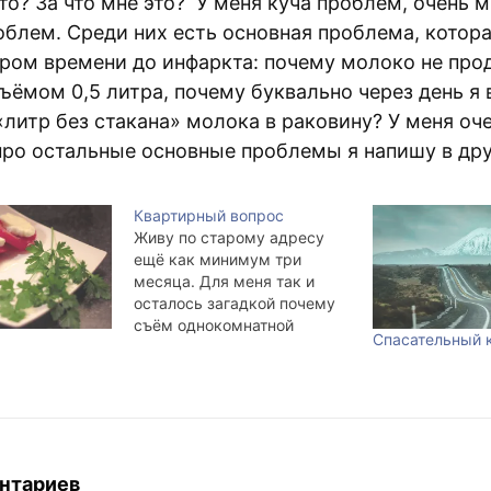
что? За что мне это? У меня куча проблем, очень 
облем. Среди них есть основная проблема, котор
ором времени до инфаркта: почему молоко не про
бъёмом 0,5 литра, почему буквально через день я
литр без стакана» молока в раковину? У меня оч
про остальные основные проблемы я напишу в дру
Квартирный вопрос
Живу по старому адресу
ещё как минимум три
месяца. Для меня так и
осталось загадкой почему
съём однокомнатной
Спасательный 
квартиры в нашем микро-
районе стал стоить от 6000
(без телефона) до 7000 (с
телефоном) и выше. Из-за
повышения цен на бензин и
молоко? Везде так?
Проблема с жильём
нтариев