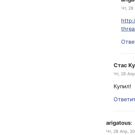
Чт, 28
http:
thre
Отве
Стас К
Чт, 28 Апр
Купил!
Ответи
arigatous
:
Чт, 28 Апр, 2