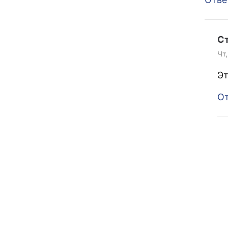
С
Чт,
Эт
От