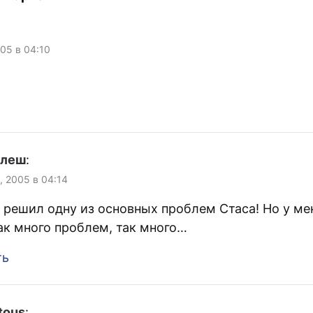
начинает по-настоящему
утомлять. Судя…
005 в 04:10
улеш
:
, 2005 в 04:14
решил одну из основных проблем Стаса! Но у ме
ак много проблем, так много…
ть
tous
: