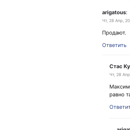
arigatous
:
Чт, 28 Апр, 2
Продают.
Ответить
Стас К
Чт, 28 Апр
Максим 
равно т
Ответи
ariga