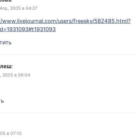
 Апр, 2005 в 04:27
//www.livejournal.com/users/freesky/582485.html?
ad=1931093#t1931093
тить
улеш
:
, 2005 в 06:04
ть
005 в 07:10