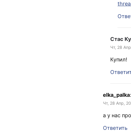
thre
Отве
Стас К
Чт, 28 Апр
Купил!
Ответи
elka_palka
Чт, 28 Апр, 2
а у нас пр
Ответить