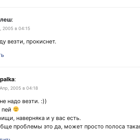
улеш
:
, 2005 в 04:15
ду везти, прокиснет.
ть
palka
:
 Апр, 2005 в 04:18
не надо везти. :))
и пей
оищи, наверняка и у вас есть.
обще проблемы это да, может просто полоса така
тить