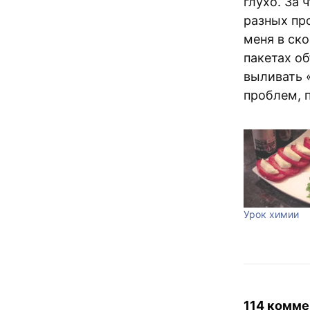
глухо. За 
разных пр
меня в ск
пакетах о
выливать «
проблем, 
Урок химии
114 комме