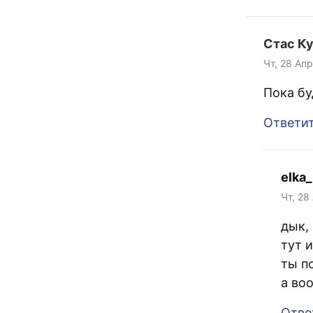
Стас К
Чт, 28 Апр
Пока бу
Ответи
elka_
Чт, 28
дык, 
тут 
ты п
а во
Отве