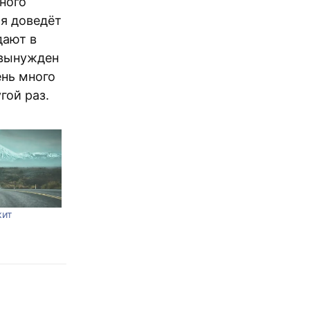
много
ая доведёт
дают в
 вынужден
ень много
гой раз.
кит