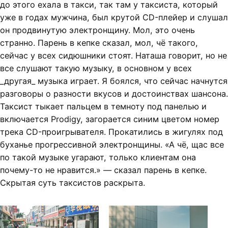
до этого ехала в такси, так там у таксиста, который
уже в годах мужчина, был крутой CD-плейер и слушал
он продвинутую электронщину. Мол, это очень
странно. Парень в кепке сказал, мол, чё такого,
сейчас у всех сидюшники стоят. Наташа говорит, но не
все слушают такую музыку, в основном у всех
_другая_ музыка играет. Я боялся, что сейчас начнутся
разговоры о разности вкусов и достоинствах шансона.
Таксист тыкает пальцем в темноту под панелью и
включается Prodigy, загорается синим цветом номер
трека CD-проигрывателя. Прокатились в жигулях под
буханье прогрессивной электронщины. «А чё, щас все
по такой музыке угарают, только клиентам она
почему-то не нравится.» — сказал парень в кепке.
Скрытая суть таксистов раскрыта.