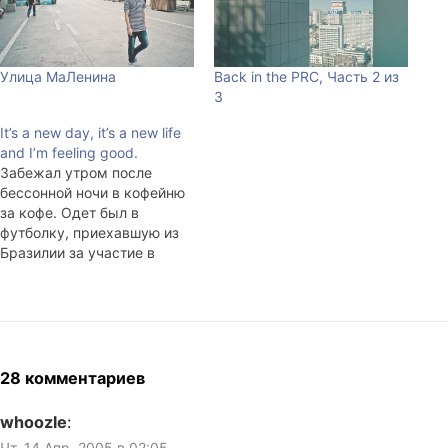
Улица МаЛенина
Back in the PRC, Часть 2 из
3
It’s a new day, it’s a new life
and I’m feeling good.
Забежал утром после
бессонной ночи в кофейню
за кофе. Одет был в
футболку, приехавшую из
Бразилии за участие в
полуфинале конкурса
Imagine Cup, в чёрную
кепку и синие джинсы. К
столику подсел дядечка с
нехорошим взглядом и
характерным сочетанием
28 комментариев
чищенных чёрных туфлей,
выглаженных брюк,
whoozle
:
короткой стрижки и
Чт, 14 Апр, 2005 в 02:05