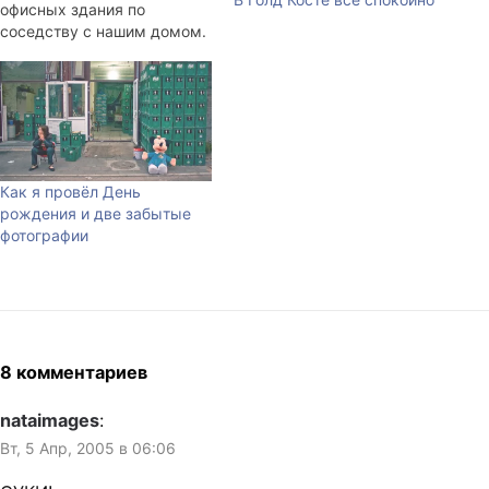
офисных здания по
соседству с нашим домом.
Торговая улочка напротив
тоже разрушена. Пункт
связи переехал в новый
офис. Но это не самое
ужасное. Хуже всего то,
что они перекладывают
продукты в гипермаркете!
Как я провёл День
Сегодня мясо лежит здесь,
рождения и две забытые
а завтра там, где соки.
фотографии
8 комментариев
nataimages
:
Вт, 5 Апр, 2005 в 06:06