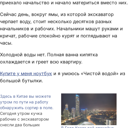
приехало начальство и начало материться вместо них.
Сейчас день, вокруг ямы, из которой экскаватор
черпает воду, стоит несколько десятков разных
начальников и рабочих. Начальники машут руками и
кричат, рабочие спокойно курят и поглядывают на
часы.
Холодной воды нет. Полная ванна кипятка
охлаждается и греет всю квартиру.
Купите у меня ноутбук
и я умоюсь «Чистой водой» из
большой бутылки.
Здесь в Китае вы можете
утром по пути на работу
обнаружить сортир в поле.
Сегодня утром кучка
рабочих с экскаватором
снесли два больших
В Голд Косте всё спокойно