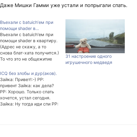
Даже Мишки Гамми уже устали и попрыгали спать.
Въехали с batuich’ем при
помощи shader в…
Въехали с batuich'ем при
помощи shader в квартиру.
(Адрес не скажу, а то
снова блат-хата получится.)
31 настроение одного
То что это не общежитие
игрушечного медведя
стало понятно с утра.
Мытьё полов, перестановка
ICQ без злобы и дур(аков).
мебели и разбор вещей
Зайка: Привет!:-) PP:
длились до четырёх часов
привент Зайка: как дела?
ночи, поэтому спать утром
PP: Хорошо. Только спать
хотелось. Оказалось, что
хочется, устал сегодня.
над нами живёт мастер на
Зайка: Ну тогда иди спи PP:
все руки.…
Не пойду, надо почитать о
HDRI-картах. Зайка: Тогда
читай PP: Уебись в кусты,
уёбище!