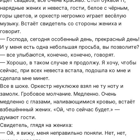
Идёт свадьба, всё очень красиво. Стол буквой П,
нарядные жених и невеста, гости, белое с чёрным,
горы цветов, и оркестр негромко играет весёлую
музыку. Встаёт свидетель со стороны жениха и
говорит.
— Господа, сегодня особенный день, прекрасный день!
И у меня есть одна небольшая просьба, вы позволите?
— все улыбаются, конечно, конечно, говорят.
— Хорошо, в таком случае я продолжу. Я хочу, чтобы
сейчас, при всех невеста встала, подошла ко мне и
сделала мне минет.
Все в шоке. Оркестр неуклюже взял не ту ноту и
замолк. Гробовое молчание. Медленно. Очень
медленно с глазами, наливающимися кровью, встаёт
взбешённный жених. «Ой, что сейчас будет.» —
думают гости.
Свидетель, глядя на жениха:
— Ой, я вижу, меня неправильно поняли. Нет, нет,