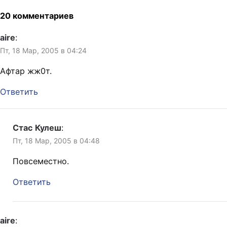
с чего ты взяла? Я
незатейливо прошу
20 комментариев
продавщицу поискать
штопор, потому…
aire
:
Пт, 18 Мар, 2005 в 04:24
Афтар жж0т.
Ответить
Стас Кулеш
:
Пт, 18 Мар, 2005 в 04:48
Повсеместно.
Ответить
aire
: