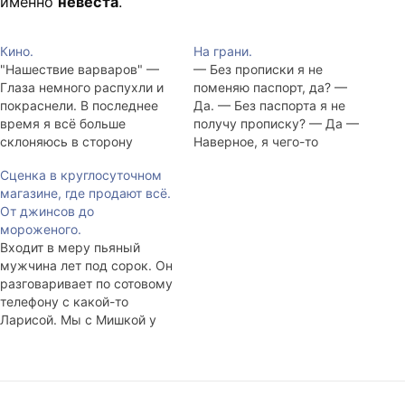
именно
невеста
.
Кино.
На грани.
"Нашествие варваров" —
— Без прописки я не
Глаза немного распухли и
поменяю паспорт, да? —
покраснели. В последнее
Да. — Без паспорта я не
время я всё больше
получу прописку? — Да —
склоняюсь в сторону
Наверное, я чего-то
сентиментализма.
недопонимаю, но где
Сценка в круглосуточном
Гишковец со своими
логика? — Нет никакой
магазине, где продают всё.
простыми и доходчивыми
логики, просто это так? —
От джинсов до
текстами цепляет сильно;
И что делать? — Идите в
мороженого.
банальная история о том,
военкомат. — А какая связь
Входит в меру пьяный
как ещё-не-старик
с военкоматом? — Там…
мужчина лет под сорок. Он
умирает от рака и его дети,
разговаривает по сотовому
его друзья, его жена
телефону с какой-то
стараются сделать всё,
Ларисой. Мы с Мишкой у
чтобы последние дни
прилавка покупаем вино и
остались…
сыр. — Лариса, ну какие
бабы? Я в командировке, у
меня здесь работа. Ну... Ну