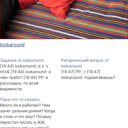
lookaround
Задачка от lookaround
Риторический вопрос от
[19:44] lookaround: d x`v
lookaround
nf,k& [19:44] lookaround: в
[19:47] PP: ;) [19:47]
чём трабл? [19:46] PP: в
lookaround: подмигиваешь?
раскладке, по всей
видимости.
Пора что-то сказать.
Много ли я работаю? Чем
занят целыми днями? Когда
я сплю и что ему? Почему
перестал писать в ЖЖ,
неужели я его не читаю?