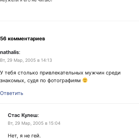
Вчера сказал, что в
последнее время пишу
сюда всякую чушь, и люди,
сидящие передо мной,
кивали головами. Чем,
кроме головы можно
56 комментариев
кивать? Отчего
чувствуется какая-то
nathalis
:
недосказанность,…
Вт, 29 Мар, 2005 в 14:13
У тебя столько привлекательных мужчин среди
знакомых, судя по фотографиям
Ответить
Стас Кулеш
:
Вт, 29 Мар, 2005 в 15:04
Нет, я не гей.