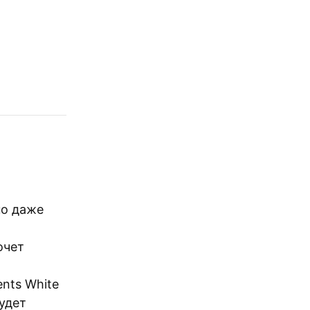
но даже
очет
ents White
удет