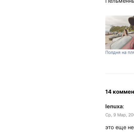
Пельменны
Полдня на пл
14 коммен
lenuxa
:
Ср, 9 Мар, 20
это еще н