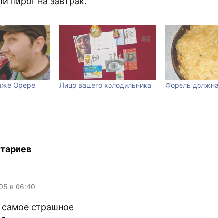
й пирог на завтрак.
яже Орере
Лицо вашего холодильника
Форель должна
тариев
05 в 06:40
е самое страшное