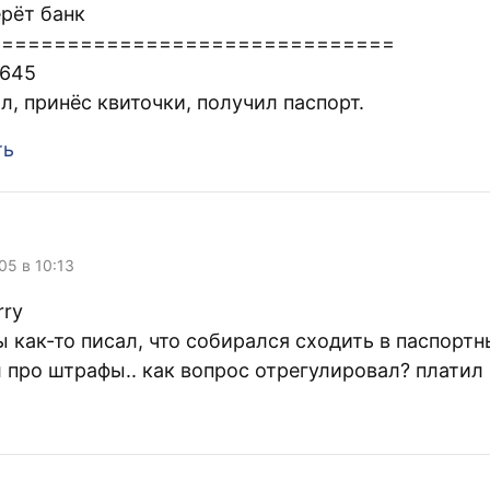
рёт банк
===============================
1645
л, принёс квиточки, получил паспорт.
ть
05 в 10:13
rry
 как-то писал, что собирался сходить в паспортн
 про штрафы.. как вопрос отрегулировал? платил 