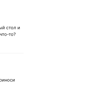
ый стол и
что-то?
приноси