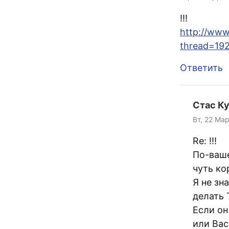
!!!
http://www
thread=19
Ответить
Стас К
Вт, 22 Мар
Re: !!!
По-ваше
чуть ко
Я не зн
делать 
Если он
или Bac