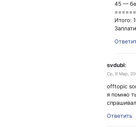
45 — бе
=====
Итого: 
Заплати
Ответи
svdubl
:
Ср, 9 Мар, 20
offtopic so
я помню ты
спрашивал
Ответить