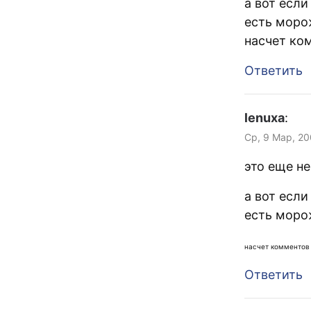
а вот есл
есть моро
насчет ко
Ответить
lenuxa
:
Ср, 9 Мар, 20
это еще н
а вот есл
есть моро
насчет комментов
Ответить