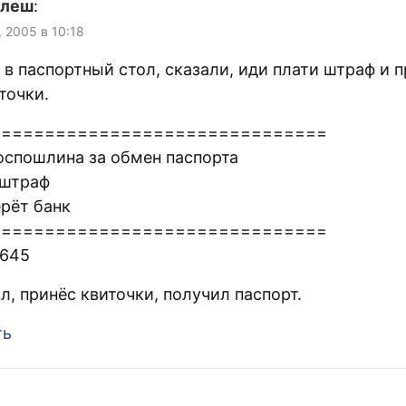
улеш
:
, 2005 в 10:18
в паспортный стол, сказали, иди плати штраф и 
точки.
===============================
оспошлина за обмен паспорта
 штраф
рёт банк
===============================
1645
л, принёс квиточки, получил паспорт.
ть