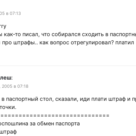
05 в 07:13
rry
 как-то писал, что собирался сходить в паспортн
 про штрафы.. как вопрос отрегулировал? платил 
улеш
:
, 2005 в 07:18
в паспортный стол, сказали, иди плати штраф и 
точки.
===============================
оспошлина за обмен паспорта
 штраф