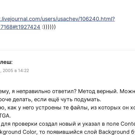
.livejournal.com/users/usachev/106240.html?
27168#t1927424
:))))))
улеш
:
, 2005 в 14:22
му, я неправильно ответил? Метод верный. Мож
роче делать, если ещё чуть подумать.
аю, как у него устроены те файлы, из которых он х
TGA.
 для проверки создал новый и указал в поле Cont
kground Color, то появившийся слой Background б