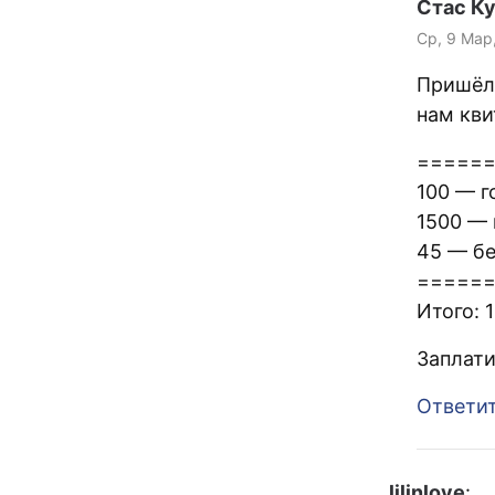
Стас К
Ср, 9 Мар
Пришёл 
нам кви
=====
100 — г
1500 —
45 — бе
=====
Итого: 
Заплати
Ответи
lilinlove
: