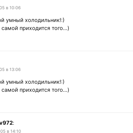
05 в 10:06
ой умный холодильник!:)
е самой приходится того…)
05 в 13:06
ой умный холодильник!:)
е самой приходится того…)
ev972
:
005 в 14:10