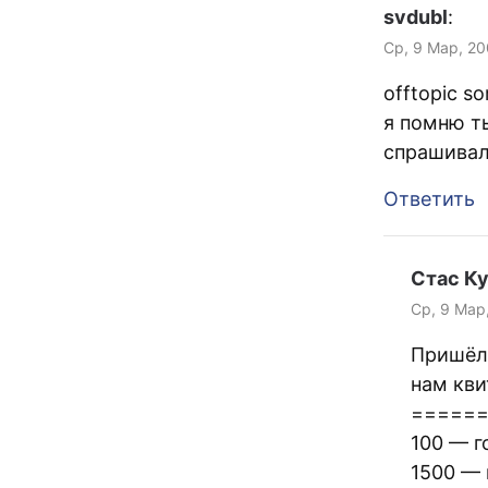
svdubl
:
Ср, 9 Мар, 20
offtopic so
я помню ты
спрашивал
Ответить
Стас К
Ср, 9 Мар
Пришёл 
нам кви
=====
100 — г
1500 —