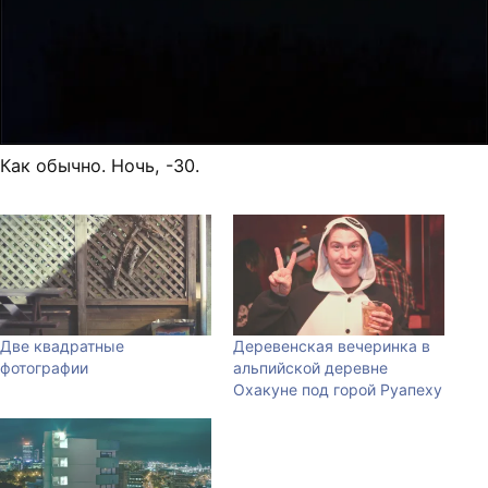
Как обычно. Ночь, -30.
Две квадратные
Деревенская вечеринка в
фотографии
альпийской деревне
Охакуне под горой Руапеху