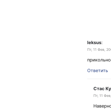
leksus
:
Пт, 11 Фев, 2
прикольн
Ответить
Стас К
Пт, 11 Фев
Наверно