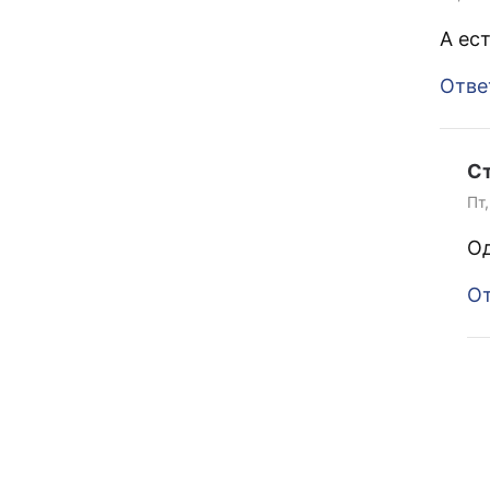
А ес
Отве
С
Пт,
Од
От