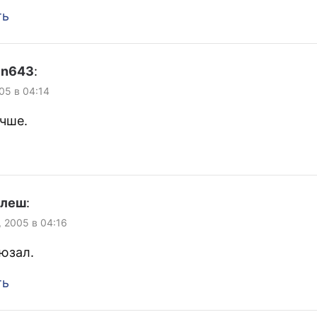
ть
en643
:
005 в 04:14
чше.
улеш
:
, 2005 в 04:16
аюзал.
ть