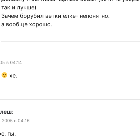
так и лучше)
Зачем борубил ветки ёлке- непонятно.
а вообще хорошо.
005 в 04:14
о
хе.
улеш
:
, 2005 в 04:16
е, гы.