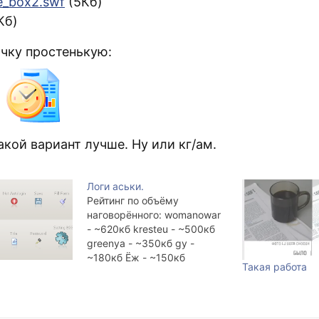
he_box2.swf
(5Кб)
Кб)
очку простенькую:
акой вариант лучше. Ну или кг/ам.
Логи аськи.
Рейтинг по объёму
наговорённого: womanowar
- ~620кб kresteu - ~500кб
greenya - ~350кб gy -
~180кб Ёж - ~150кб
Такая работа
cableguy - ~120кб galizin -
~100кб lookaround - ~30кб
suicidal_4_life - ~25кб shc -
~10кб Около полугода я