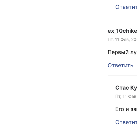
Ответи
ex_10chik
Пт, 11 Фев, 2
Первый лу
Ответить
Стас К
Пт, 11 Фев
Его и з
Ответи