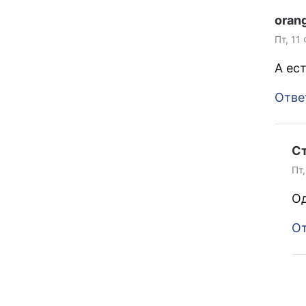
oran
Пт, 11
А ес
Отве
С
Пт,
Од
От