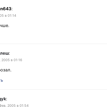
en643
:
05 в 01:14
чше.
улеш
:
, 2005 в 01:16
аюзал.
ть
gyk
:
 Фев, 2005 в 01:54