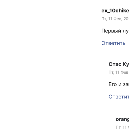
ex_10chik
Пт, 11 Фев, 20
Первый лу
Ответить
Стас К
Пт, 11 Фев
Его и з
Ответи
oran
Пт, 11