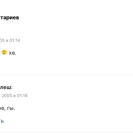
историю не сохранял, так
что информация не точная...
тариев
05 в 01:14
о
хе.
улеш
:
, 2005 в 01:16
е, гы.
ть