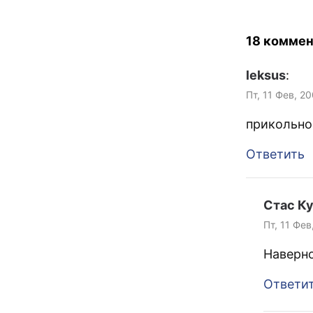
18 коммен
leksus
:
Пт, 11 Фев, 20
прикольн
Ответить
Стас К
Пт, 11 Фев
Наверно
Ответи