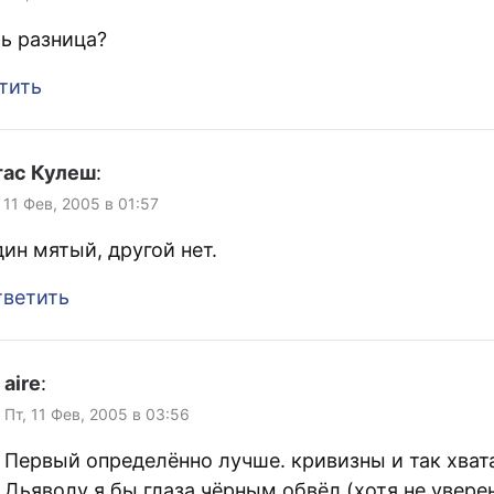
ть разница?
тить
тас Кулеш
:
 11 Фев, 2005 в 01:57
ин мятый, другой нет.
ветить
aire
:
Пт, 11 Фев, 2005 в 03:56
Первый определённо лучше. кривизны и так хвата
Дьяволу я бы глаза чёрным обвёл (хотя не увер