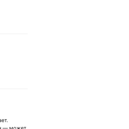
ет.
ен — может