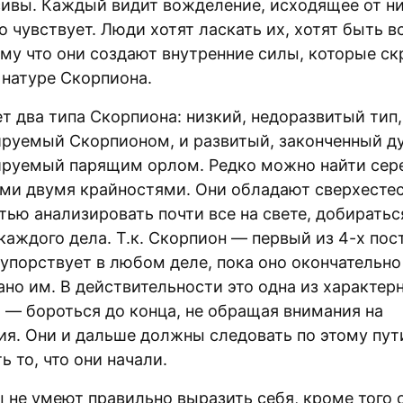
сивы. Каждый видит вожделение, исходящее от ни
то чувствует. Люди хотят ласкать их, хотят быть в
ому что они создают внутренние силы, которые с
 натуре Скорпиона.
т два типа Скорпиона: низкий, недоразвитый тип,
руемый Скорпионом, и развитый, законченный ду
руемый парящим орлом. Редко можно найти сер
ми двумя крайностями. Они обладают сверхесте
тью анализировать почти все на свете, добиратьс
каждого дела. Т.к. Скорпион — первый из 4-х пос
 упорствует в любом деле, пока оно окончательно
ано им. В действительности это одна из характер
 — бороться до конца, не обращая внимания на
ия. Они и дальше должны следовать по этому пут
ь то, что они начали.
 не умеют правильно выразить себя, кроме того 