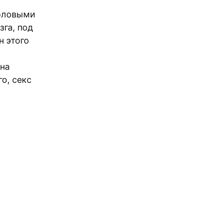
половыми
зга, под
 этого
 на
о, секс