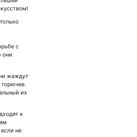
ольшей
скусством!
 только
орьбе с
о они
они жаждут
 горючее.
альный из
дходят к
нем
 если не