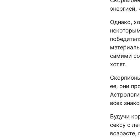
Скорпионы
энергией, 
Однако, х
некоторым 
победител
материаль
самими соб
хотят.
Скорпионы
ее, они пр
Астрологи
всех знако
Будучи ко
сексу с л
возрасте, 