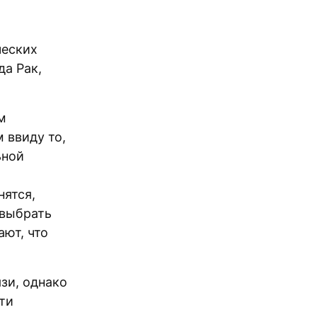
ческих
да Рак,
м
 ввиду то,
ьной
нятся,
 выбрать
ают, что
зи, однако
ти