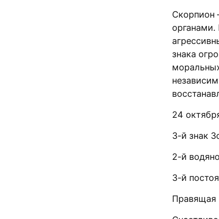
Скорпион 
органами. 
агрессивн
знака огр
моральных 
независим
восстанав
24 октябр
3-й знак З
2-й водяно
3-й посто
Правящая 