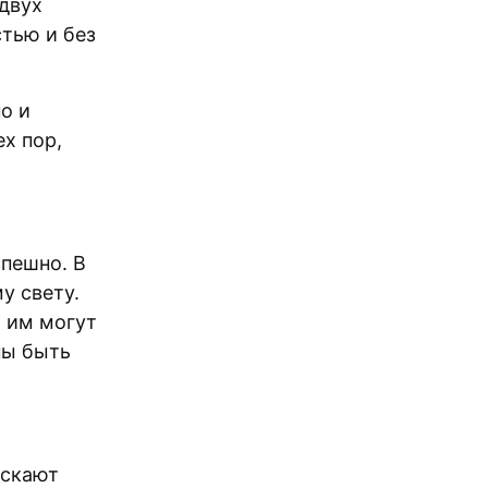
двух
стью и без
о и
ех пор,
спешно. В
у свету.
 им могут
ны быть
ускают