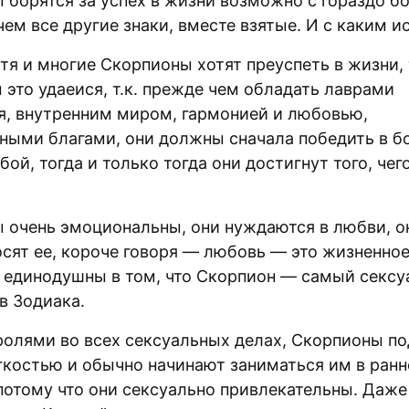
 борятся за успех в жизни возможно с гораздо б
чем все другие знаки, вместе взятые. И с каким и
отя и многие Скорпионы хотят преуспеть в жизни,
это удаеися, т.к. прежде чем обладать лаврами
я, внутренним миром, гармонией и любовью,
ными благами, они должны сначала победить в б
ой, тогда и только тогда они достигнут того, чег
 очень эмоциональны, они нуждаются в любви, 
осят ее, короче говоря — любовь — это жизненное
 единодушны в том, что Скорпион — самый сексу
в Зодиака.
ролями во всех сексуальных делах, Скорпионы по
егкостью и обычно начинают заниматься им в ран
потому что они сексуально привлекательны. Даже