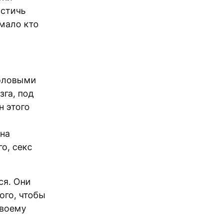
остичь
 мало кто
половыми
зга, под
 этого
 на
о, секс
ся. Они
ого, чтобы
своему