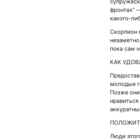
супружеск
фронтах” 
какого-ли
Скорпион 
незаметно,
пока сам н
КАК УДОВ
Предоставь
молодые г
Позже они
нравиться
аккуратны
ПОЛОЖИТ
Люди этог