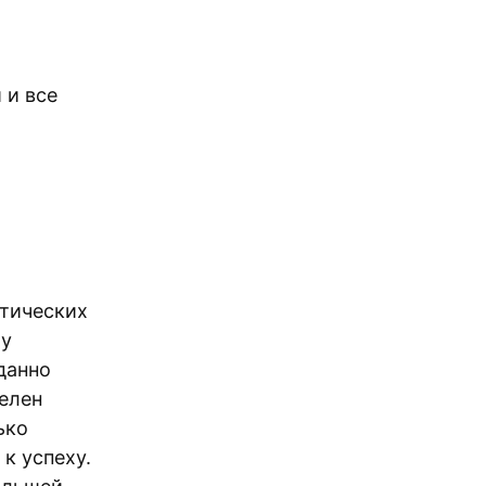
 и все
стических
му
данно
делен
ько
 к успеху.