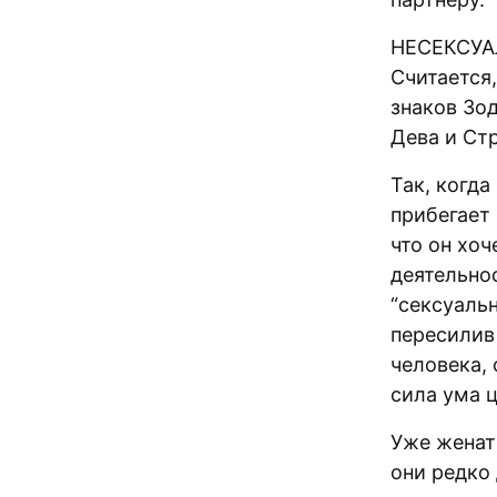
НЕСЕКСУ
Считается
знаков Зод
Дева и Стр
Так, когд
прибегает
что он хо
деятельнос
“сексуаль
пересилив 
человека, 
сила ума ц
Уже женат
они редко