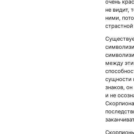
очень кра
не видит, 
ними, пот
страстной
Существуе
символизи
символизи
между эти
способнос
сущности 
знаков, он
и не осозн
Скорпиона
последств
заканчиват
Скорпионы