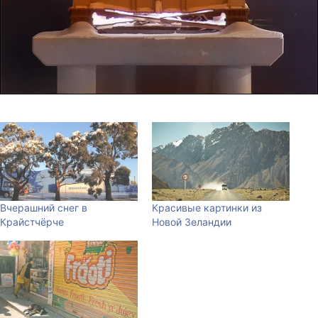
Вчерашний снег в
Красивые картинки из
Крайстчёрче
Новой Зеландии