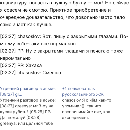
клавиатуру, попасть в нужную букву — мог! Но сейчас
я совсем не смотрю. Приятное приобретение и
очередное доказательство, что довольно часто тело
само знает как лучше.
[02:27] chasoslov: Вот, пишу с закрытыми глазами. По-
моему вс1ё-таки всё нормально.
[02:27] PP: Ну с закрытвми глащами я печатаю тоже
наромпально
[02:27] PP: Хахаха
[02:27] chasoslov: Смешно.
Утренний разговор в аське:
+1 пользователь
[08:27] gr…
русскоязычного ЖЖ
Утренний разговор в аське:
chasoslov Я о нём как-то
[08:27] greenya: мп3-ху на
упоминал(), так что
куски рубить? [08:28] PP:
воспринимайте сие, как
Да, пожалуй [08:28]
эксперимент.
greenya: или цельной тебе
дать, сам порубишь?