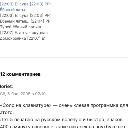
[22:03] E: сука [22:03] PP:
[08:28] PP: так газику
Ёбаный латы…
проще будет это всучить.
[22:03] E: сука [22:03] PP:
[08:29] greenya: или я что-
Ёбаный латыш. [22:04] PP:
то неправильно почистил...
Тупой ёбаный латыш.
или... [08:29] PP: руки
[22:07] E: а ты - скучная
посмотри, где начинаютс
домохозяйка [22:07] E:
[08:29] PP: я [08:29] PP:
надо устроить гей-
твои…
вечеринку [22:10] PP: Надо.
- У меня есть яйца. - У
меня тоже. Может что-
нибудь замутим?
12 комментариев
loriet
:
Сб, 8 Янв, 2005 в 02:10
«Соло на клавиатуре» — очень клевая программка для
этого.
Лет 5 печатаю на русском вслепую и быстро, знаков
400 в минуту наверное, даже наклеек на ноутбуке нет