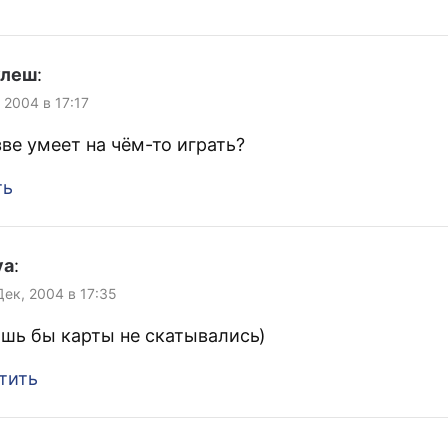
улеш
:
 2004 в 17:17
зве умеет на чём-то играть?
ть
ya
:
Дек, 2004 в 17:35
ишь бы карты не скатывались)
тить