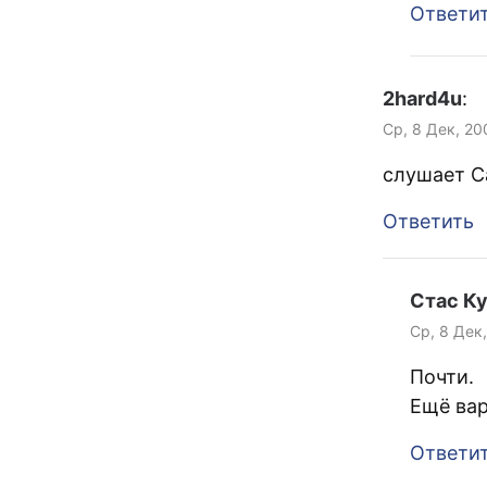
Ответи
2hard4u
:
Ср, 8 Дек, 20
слушает C
Ответить
Стас К
Ср, 8 Дек,
Почти.
Ещё ва
Ответи