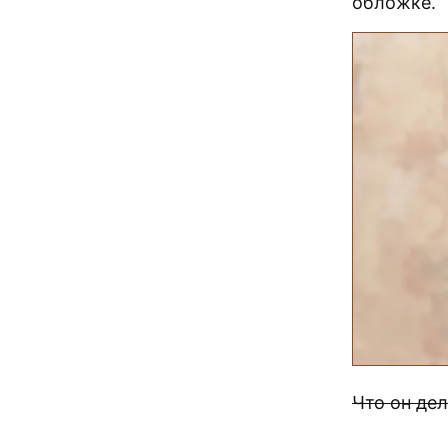
обложке.
Что он дел