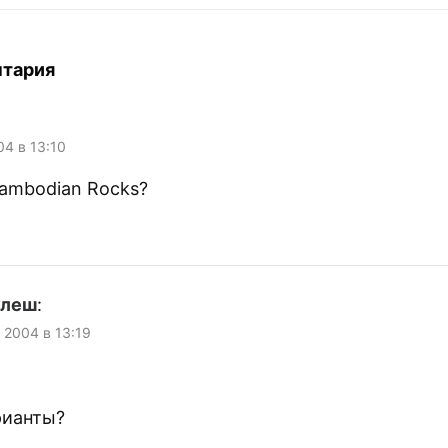
нтария
04 в 13:10
ambodian Rocks?
улеш
:
 2004 в 13:19
рианты?