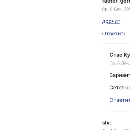
father_gor
Ср, 8 Дек, 20
дрочит
Ответить
Стас К
Ср, 8 Дек
Вариан
Сетевы
Ответи
slv
: