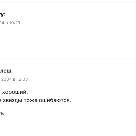
ry
:
04 в 10:29
улеш
:
 2004 в 12:03
т хороший.
е звёзды тоже ошибаются.
ть