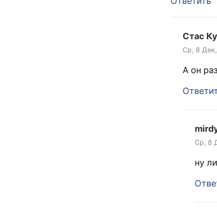
Ответить
Стас К
Ср, 8 Дек,
А он ра
Ответи
mird
Ср, 8 
ну л
Отве