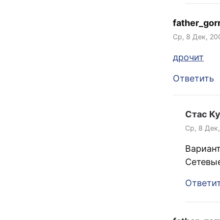
father_gor
Ср, 8 Дек, 20
дрочит
Ответить
Стас К
Ср, 8 Дек,
Вариан
Сетевы
Ответи