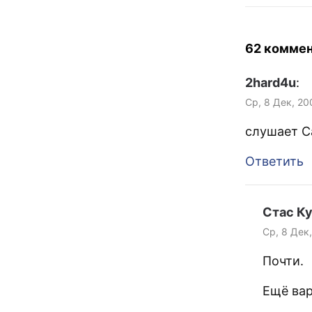
62 комме
2hard4u
:
Ср, 8 Дек, 20
слушает C
Ответить
Стас К
Ср, 8 Дек,
Почти.
Ещё ва