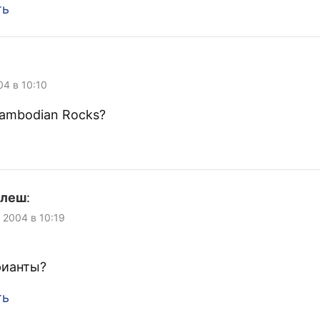
ть
04 в 10:10
ambodian Rocks?
улеш
:
 2004 в 10:19
рианты?
ть