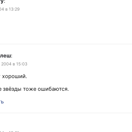
ry
:
04 в 13:29
улеш
:
, 2004 в 15:03
т хороший.
е звёзды тоже ошибаются.
ть