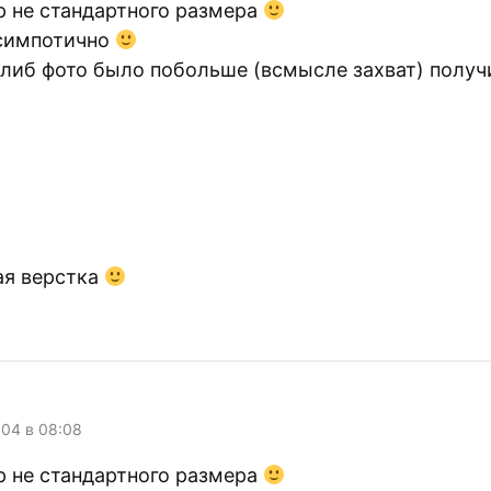
р не стандартного размера
симпотично
еслиб фото было побольше (всмысле захват) полу
ая верстка
004 в 08:08
р не стандартного размера