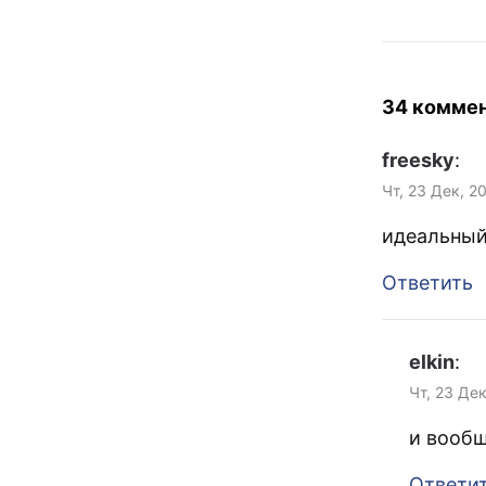
34 комме
freesky
:
Чт, 23 Дек, 2
идеальный 
Ответить
elkin
:
Чт, 23 Де
и вооб
Ответи