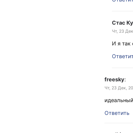
Стас К
Чт, 23 Дек
И я так
Ответи
freesky
:
Чт, 23 Дек, 2
идеальный 
Ответить