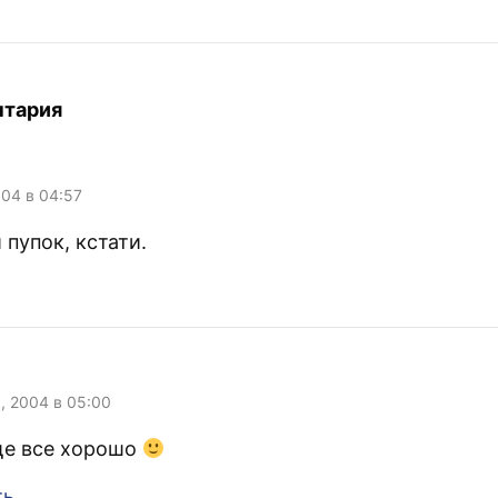
Новосибирске 
«Кухня», мол, 
десять лет в э
вертелся, то п
вполне ясный о
нтария
больше ебаться
после концерта
фанаток в грим
точка…
004 в 04:57
пупок, кстати.
к, 2004 в 05:00
ще все хорошо
ть