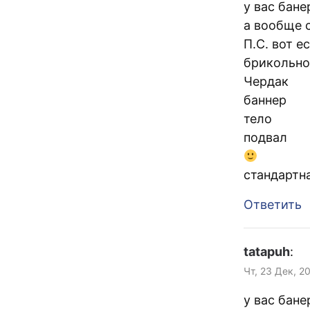
у вас бане
а вообще 
П.С. вот 
брикольно
Чердак
баннер
тело
подвал
стандартн
Ответить
tatapuh
:
Чт, 23 Дек, 2
у вас бане