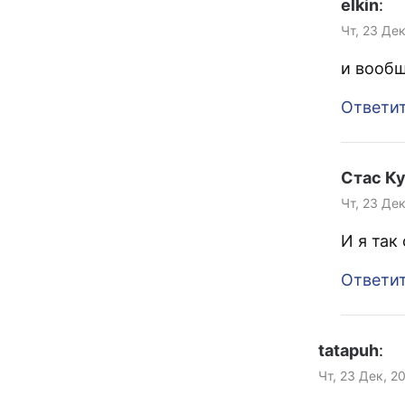
elkin
:
Чт, 23 Де
и вооб
Ответи
Стас К
Чт, 23 Дек
И я так
Ответи
tatapuh
:
Чт, 23 Дек, 2