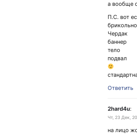
а вообще 
П.С. вот 
брикольно
Чердак
баннер
тело
подвал
стандартн
Ответить
2hard4u
:
Чт, 23 Дек, 2
на лицо ж