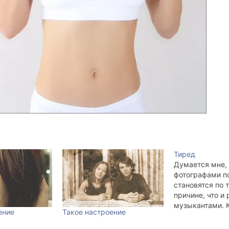
Тиред
Думается мне, 
фотографами п
становятся по 
причине, что и 
музыкантами. К
ение
Такое настроение
спросил rlxa, с
когда-то попул