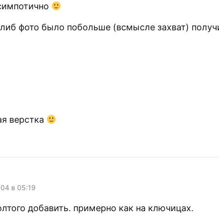
симпотично
еслиб фото было побольше (всмысле захват) полу
ая верстка
004 в 05:19
олтого добавить. примерно как на ключицах.