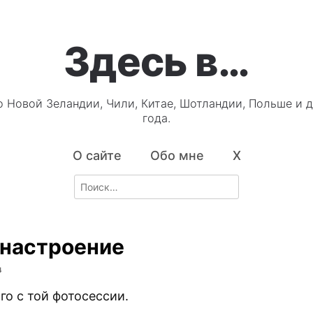
Здесь в…
о Новой Зеландии, Чили, Китае, Шотландии, Польше и д
года.
О сайте
Обо мне
X
Search
for:
 настроение
4
го с той фотосессии.