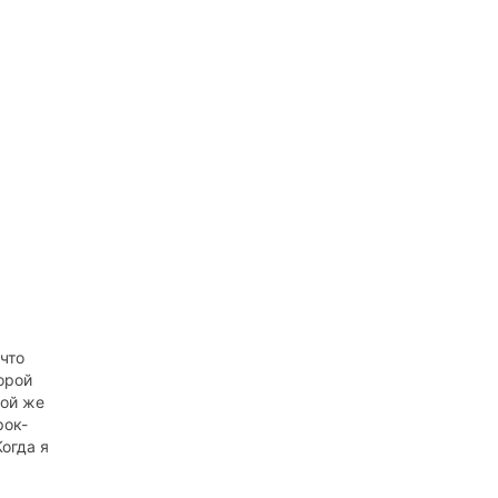
что
орой
той же
рок-
огда я
крипача
ярной в