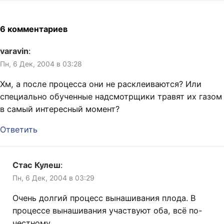
глупых женщинах и
змеином бульоне, о мясных
флягах и людях, способных
6 комментариев
убить лошадь ударом
топора в лоб, о перловке,…
varavin
:
Пн, 6 Дек, 2004 в 03:28
Хм, а после процесса они не расклеиваются? Или
специально обученные надсмотрщики травят их газом
в самый интересный момент?
Ответить
Стас Кулеш
:
Пн, 6 Дек, 2004 в 03:29
Очень долгий процесс вынашивания плода. В
процессе вынашивания участвуют оба, всё по-
честному.