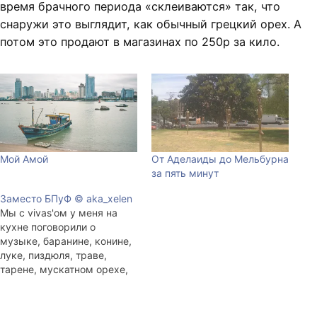
время брачного периода «склеиваются» так, что
снаружи это выглядит, как обычный грецкий орех. А
потом это продают в магазинах по 250р за кило.
Мой Амой
От Аделаиды до Мельбурна
за пять минут
Заместо БПуФ © aka_xelen
Мы с vivas'ом у меня на
кухне поговорили о
музыке, баранине, конине,
луке, пиздюля, траве,
тарене, мускатном орехе,
водке, перцовке, Quake 4,
Diablo III, зарплатах, об
умных котах и кошках, о