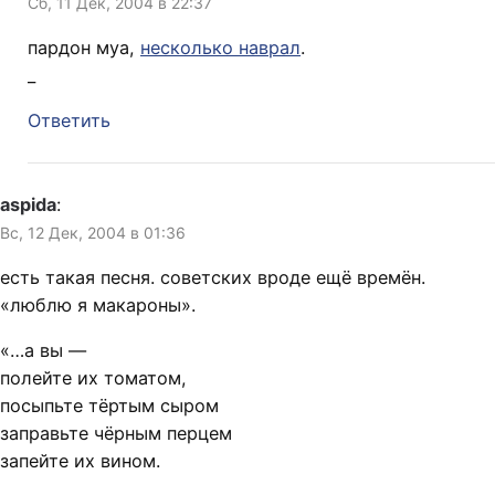
Сб, 11 Дек, 2004 в 22:37
пардон муа,
несколько наврал
.
_
Ответить
aspida
:
Вс, 12 Дек, 2004 в 01:36
есть такая песня. советских вроде ещё времён.
«люблю я макароны».
«…а вы —
полейте их томатом,
посыпьте тёртым сыром
заправьте чёрным перцем
запейте их вином.