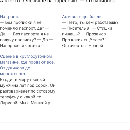
А что-то беленькое на тарелочке — это майонез.
На грани.
Ах и вот ещё, блядь.
— Без прописки я не
— Петр, ты кем работаешь?
поменяю паспорт, да? —
— Писатель я. — Стишки
Да. — Без паспорта я не
пишешь? — Прозаик я. —
получу прописку? — Да —
Про каких ещё заек?
Наверное, я чего-то
Осточертел "Ночной
недопонимаю, но где
дозор". Книгу я не читал.
Сценка в круглосуточном
логика? — Нет никакой
Фильм смотреть не
магазине, где продают всё.
логики, просто это так? —
собираюсь. Маг не может
От джинсов до
И что делать? — Идите в
называться русским
мороженого.
военкомат. — А какая связь
именем, потому что чудес
Входит в меру пьяный
с военкоматом? — Там…
не бывает. Бывает
мужчина лет под сорок. Он
выдуманная сказка или
разговаривает по сотовому
попытки
телефону с какой-то
предсказательства. Но
Ларисой. Мы с Мишкой у
бреда с…
прилавка покупаем вино и
сыр. — Лариса, ну какие
бабы? Я в командировке, у
меня здесь работа. Ну... Ну