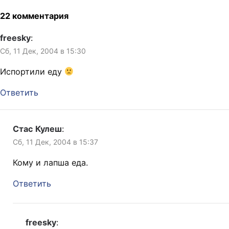
с чего ты взяла? Я
незатейливо прошу
22 комментария
продавщицу поискать
штопор, потому…
freesky
:
Сб, 11 Дек, 2004 в 15:30
Испортили еду
Ответить
Стас Кулеш
:
Сб, 11 Дек, 2004 в 15:37
Кому и лапша еда.
Ответить
freesky
: