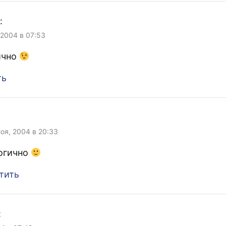
:
 2004 в 07:53
ично
ть
:
Ноя, 2004 в 20:33
огично
тить
: