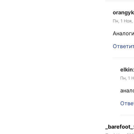
orangyk
Пн, 1 Ноя,
Аналог
Ответи
elkin
Пн, 1 
анал
Отве
_barefoot_