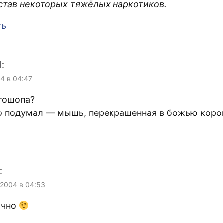
став некоторых тяжёлых наркотиков.
ть
1
:
04 в 04:47
отошопа?
то подумал — мышь, перекрашенная в божью коро
:
 2004 в 04:53
ично