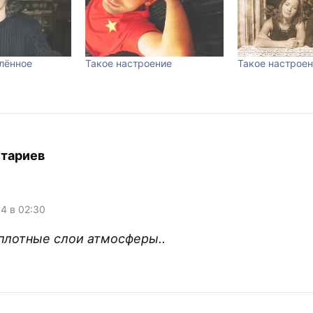
лённое
Такое настроение
Такое настрое
тариев
04 в 02:30
 плотные слои атмосферы..