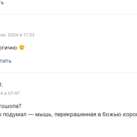
ть
:
Ноя, 2004 в 17:33
огично
тить
1
:
04 в 07:47
отошопа?
то подумал — мышь, перекрашенная в божью коро