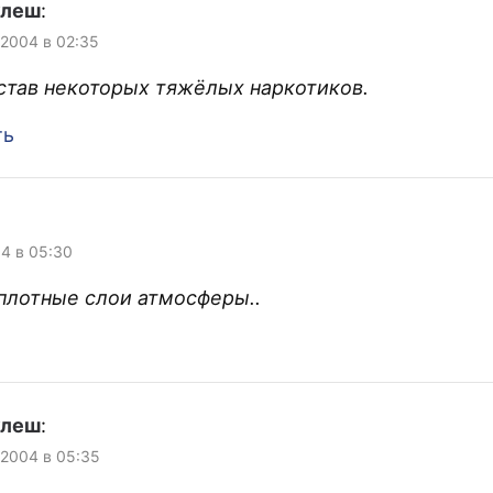
улеш
:
 2004 в 02:35
став некоторых тяжёлых наркотиков.
ть
04 в 05:30
 плотные слои атмосферы..
улеш
:
 2004 в 05:35