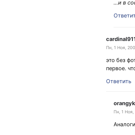
…и в со
Ответи
cardinal91
Пн, 1 Ноя, 20
это без ф
первое. ч
Ответить
orangyk
Пн, 1 Ноя,
Аналог