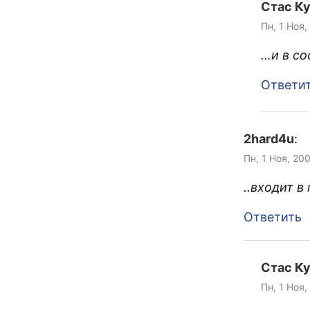
Стас К
Пн, 1 Ноя,
…и в со
Ответи
2hard4u
:
Пн, 1 Ноя, 20
..входит в
Ответить
Стас К
Пн, 1 Ноя,