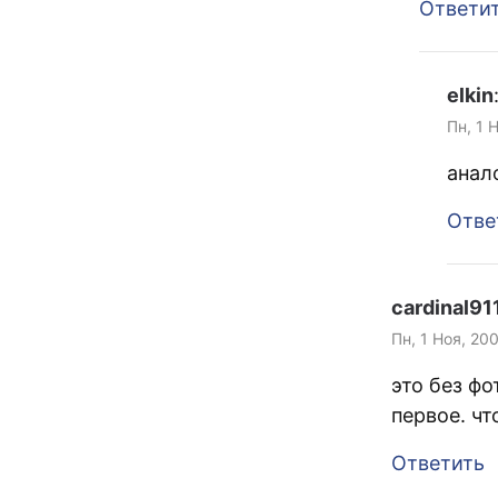
Ответи
elkin
Пн, 1 
анал
Отве
cardinal91
Пн, 1 Ноя, 20
это без ф
первое. ч
Ответить