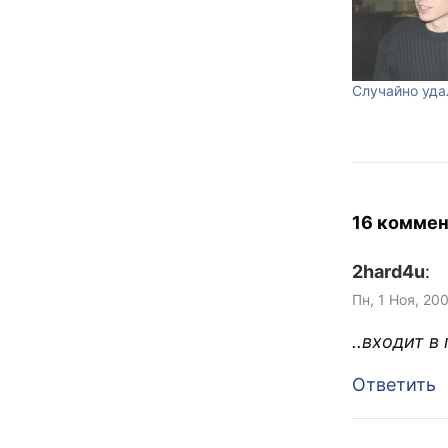
Случайно уда
16 коммен
2hard4u
:
Пн, 1 Ноя, 20
..входит в
Ответить