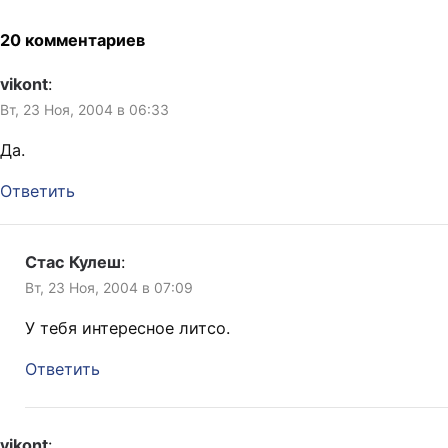
юзеров. Есть ли жизнь во
вселенной? Есть ли жизнь
20 комментариев
на Марсе? Есть ли жизнь в
ЖЖ? Есть ли живые…
vikont
:
Вт, 23 Ноя, 2004 в 06:33
Да.
Ответить
Стас Кулеш
:
Вт, 23 Ноя, 2004 в 07:09
У тебя интересное литсо.
Ответить
vikont
: