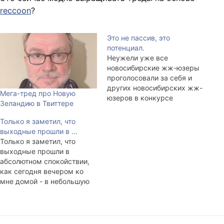
reccoon
?
Это не пассив, это
потенциал.
Неужели уже все
новосибирские жж-юзеры
проголосовали за себя и
других новосибирских жж-
Мега-тред про Новую
юзеров в конкурсе
Зеландию в Твиттере
«Золотой nsk_fif-2005»?
Таки неужели все до
Только я заметил, что
единого?
выходные прошли в …
Только я заметил, что
выходные прошли в
абсолютном спокойствии,
как сегодня вечером ко
мне домой - в небольшую
двувхкомнатную квартиру
в центре Академгородка -
завалились порядка 10-ти
(что означает до ста) ЖЖ-