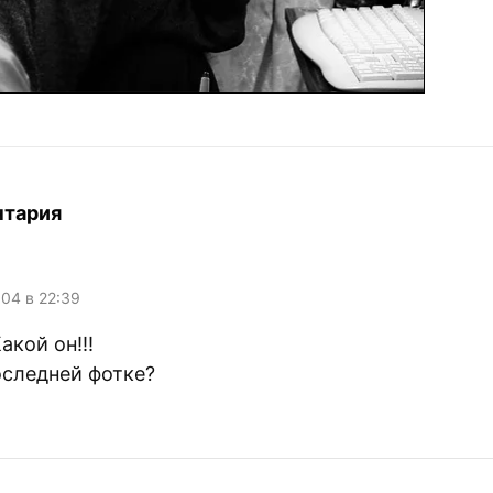
нтария
004 в 22:39
акой он!!!
оследней фотке?