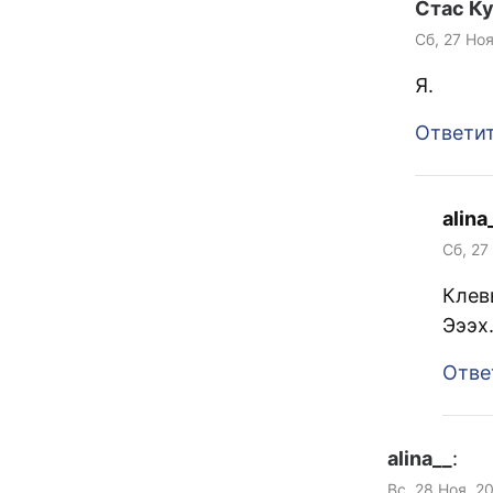
Стас К
Сб, 27 Ноя
Я.
Ответи
alina
Сб, 27
Клев
Эээх.
Отве
alina__
:
Вс, 28 Ноя, 2