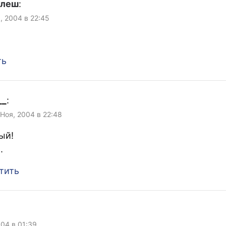
улеш
:
, 2004 в 22:45
ть
__
:
 Ноя, 2004 в 22:48
ый!
.
тить
004 в 01:39