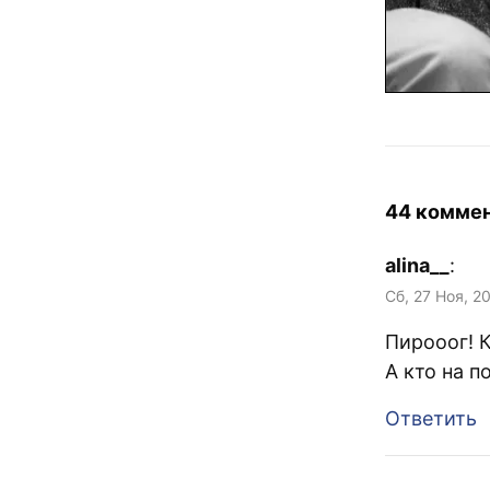
44 комме
alina__
:
Сб, 27 Ноя, 2
Пирооог! К
А кто на п
Ответить