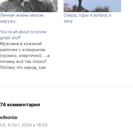
Личная жизнь мехом
Озёра, горы и вопрос к
наружу.
залу
You’re all about to know
great stuff
Мужчина в кожаной
шапочке с козырьком
(громко, энергично): ...а
почему всё так плохо?
Потому что народ, как
говорится, безмолвствует!
Все молчат! Посмотри - все
вокруг молчат! (обводит
салон автобуса рукой) Все!
Мужчина с книгой в руке
(негромко, доверительно):
74 комментария
Не молчат, а не пиздят.
Разница – существенная.
elbonia
:
Отсюда Когда я читаю…
Сб, 9 Окт, 2004 в 16:05