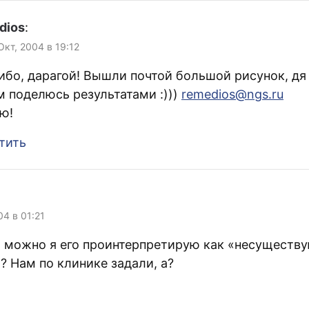
dios
:
 Окт, 2004 в 19:12
ибо, дарагой! Вышли почтой большой рисунок, дя 
м поделюсь результатами :)))
remedios@ngs.ru
ю!
тить
04 в 01:21
 а можно я его проинтерпретирую как «несуществ
? Нам по клинике задали, а?