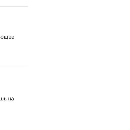
ующее
шь на