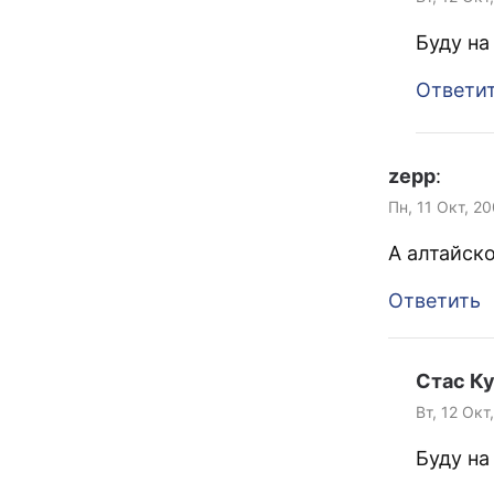
Буду на
Ответи
zepp
:
Пн, 11 Окт, 2
А алтайско
Ответить
Стас К
Вт, 12 Окт
Буду на