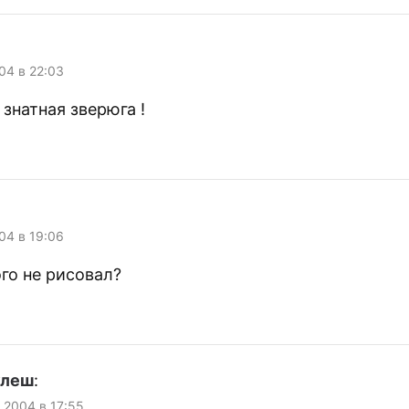
004 в 22:03
 знатная зверюга !
004 в 19:06
го не рисовал?
улеш
:
, 2004 в 17:55