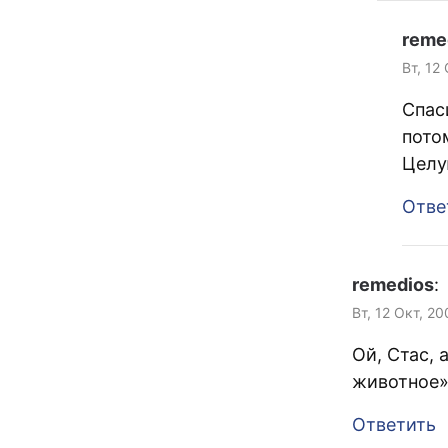
reme
Вт, 12
Спас
пото
Целу
Отве
remedios
:
Вт, 12 Окт, 20
Ой, Стас,
животное»
Ответить