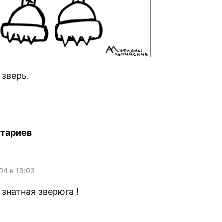
 зверь.
тариев
004 в 19:03
 знатная зверюга !