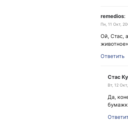
remedios
:
Пн, 11 Окт, 20
Ой, Стас,
животное»
Ответить
Стас К
Вт, 12 Окт
Да, кон
бумажке
Ответи