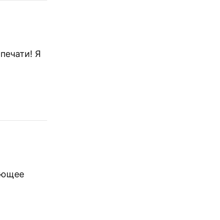
печати! Я
ующее