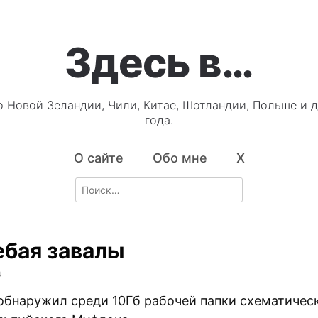
Здесь в…
о Новой Зеландии, Чили, Китае, Шотландии, Польше и д
года.
О сайте
Обо мне
X
Search
for:
ебая завалы
4
обнаружил среди 10Гб рабочей папки схематичес