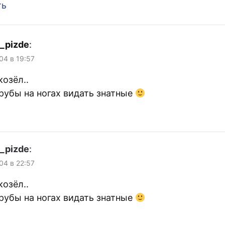
ть
_pizde
:
004 в 19:57
козёл..
орубы на ногах видать знатные
_pizde
:
004 в 22:57
козёл..
орубы на ногах видать знатные