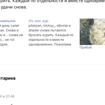
урить. Каждый по отдельности и вместе одноврем
удачи снова.
ениальное.
Оч. хоч. кур.
 день сулит
piterpan, tricksy_, elbonia и
так. Снова и
shader снова пытаются
 я... снова не
бросить курить. Каждый по
.. не то!
отдельности и вместе
одня.
одновременно. Пожелаем
Прибой
удачи. И я даже напишу
фразу, которая вчера весь
вечер лезла наружу.
"Присоединяйтесь к нам,
господин барон.
Присоединяйтесь." ©
Григорий Горин И моя
нтариев
курица на завтркак
согласна.
04 в 01:48