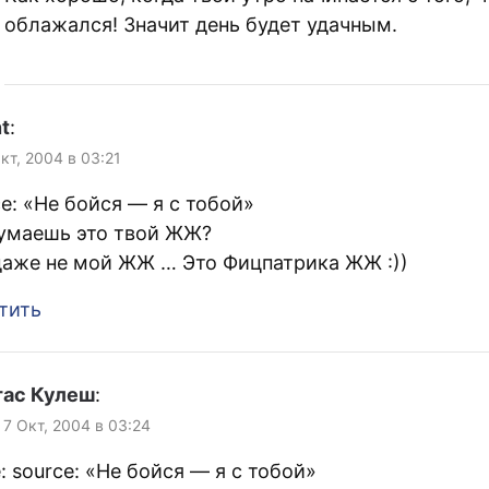
облажался! Значит день будет удачным.
t
:
Окт, 2004 в 03:21
ce: «Не бойся — я с тобой»
умаешь это твой ЖЖ?
даже не мой ЖЖ … Это Фицпатрика ЖЖ :))
тить
тас Кулеш
:
 7 Окт, 2004 в 03:24
: source: «Не бойся — я с тобой»