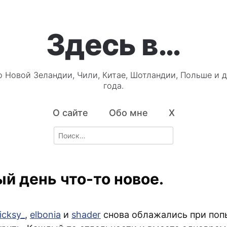
Здесь в…
о Новой Зеландии, Чили, Китае, Шотландии, Польше и д
года.
О сайте
Обо мне
X
Search
for:
й день что-то новое.
ricksy_
,
elbonia
и
shader
снова облажались при поп