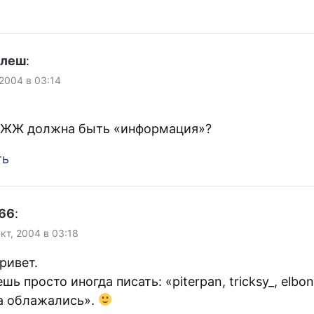
улеш
:
 2004 в 03:14
 ЖЖ должна быть «информация»?
ть
66
:
Окт, 2004 в 03:18
ривет.
ь просто иногда писать: «piterpan, tricksy_, elbon
а облажались».