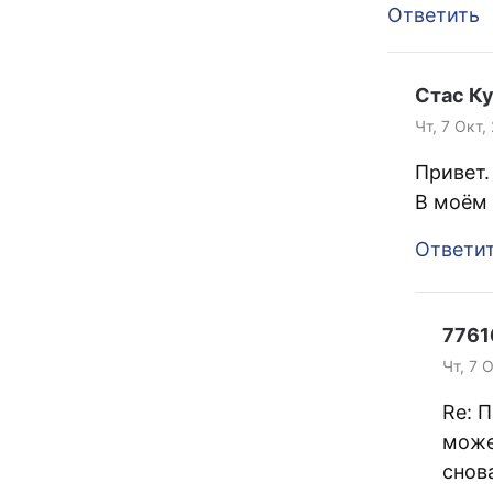
Ответить
Стас К
Чт, 7 Окт,
Привет.
В моём
Ответи
7761
Чт, 7 
Re: П
можеш
снов