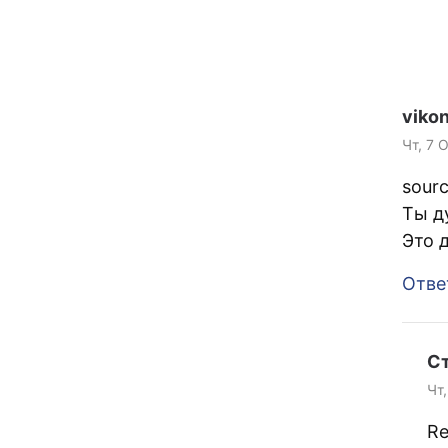
vikon
Чт, 7 
sour
Ты д
Это 
Отве
С
Чт,
Re