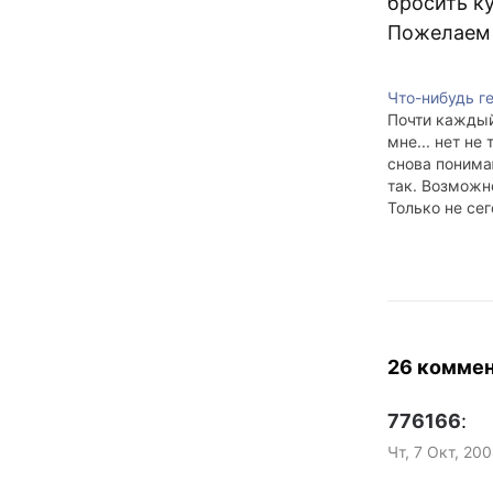
бросить к
Пожелаем 
Что-нибудь г
Почти каждый
мне... нет не 
снова понимаю
так. Возможно.
Только не сег
26 комме
776166
:
Чт, 7 Окт, 20