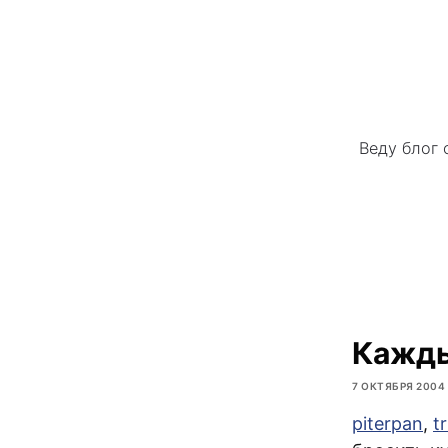
Веду блог 
Кажды
7 ОКТЯБРЯ 2004
piterpan
,
t