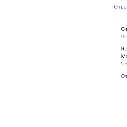
Отве
С
Чт,
Re
Мо
Чт
От