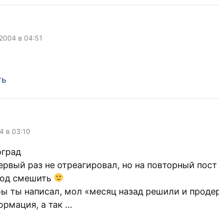
 2004 в 04:51
ть
04 в 03:10
оград
первый раз не отреагировал, но на повторный пос
род смешить
 бы ты написал, мол «месяц назад решили и проде
ормация, а так …