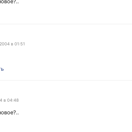
новое?..
 2004 в 01:51
ть
04 в 04:48
новое?..