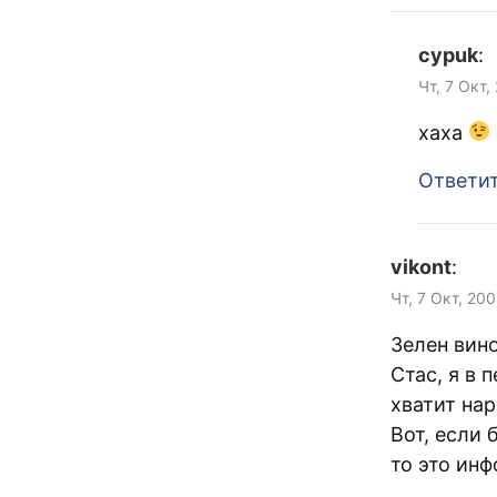
cypuk
:
Чт, 7 Окт,
хаха
Ответи
vikont
:
Чт, 7 Окт, 20
Зелен вин
Стас, я в 
хватит на
Вот, если
то это инф