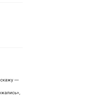
т скажу —
ржались»,