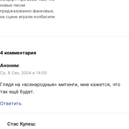
новые песни
приджазованно-фанковые,
на сцене играли-колбасили
старьё. Может быть мы и
правда растём.
Подключили две
электрики, две примочки, и
поехали. Часа два до
концерта порепетировали и
4 комментария
пойехали! После,
традиционная пьянка-
Аноним
:
гулянка. Возраст
Ср, 8 Сен, 2004 в 14:00
распивавших колебался от
17 до 34. Было весело и
Глядя на «всенародные» митинги, мне кажется, что
многолюдно.…
так ещё будет.
Ответить
Стас Кулеш
: