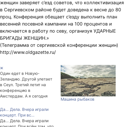
женщин заверяет с’езд советов, что коллективизация
в Сергиевском районе будет доведена к весне до 80
проц. Конференция обещает с’езду выполнить план
весенней посевной кампании на 100 процентов и
включается в работу по севу, организуя УДАРНЫЕ
БРИГАДЫ ЖЕНЩИН.»
(Телеграмма от сергиевской конференции женщин)
http://www.oldgazette.ru/
ж
Один едет в Новую-
Зеландию. Другой улетает
в Сеул. Третий летит на
конференцию в
Амстердам. А я сегодня
Машина рыбаков
купил у старушки пучок
салата за 5 рублей.
Да… Дела. Вчера играли
концерт. При вс…
Да... Дела. Вчера играли
концерт. При всём том, что