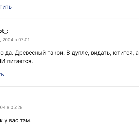
тить
ot_
:
, 2004 в 07:01
о да. Древесный такой. В дупле, видать, ютится, а
И питается.
ть
004 в 05:28
 у вас там.