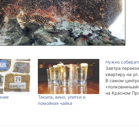
Нужно собират
Завтра переез
квартиру на ул
В самом центре
«полковничьей
на Красном Пр
ение
Текила, вино, улитки и
прожили ровно 
помойная чайка
сколько нужно,
батарейка в час
Мы въезжали, 
стрелка с труд
поднималась с 
небольшая веро