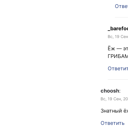
Отве
_barefo
Вс, 19 Сен
Ёж — эт
ГРИБАМ
Ответи
choosh
:
Вс, 19 Сен, 2
Знатный ёж
Ответить