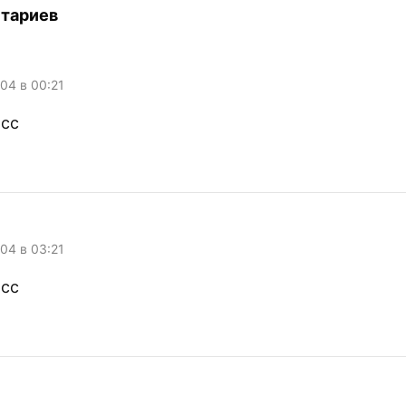
мы вернёмся с
тариев
004 в 00:21
асс
004 в 03:21
асс