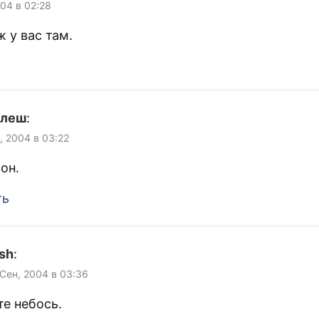
004 в 02:28
 у вас там.
улеш
:
, 2004 в 03:22
он.
ть
sh
:
 Сен, 2004 в 03:36
те небось.