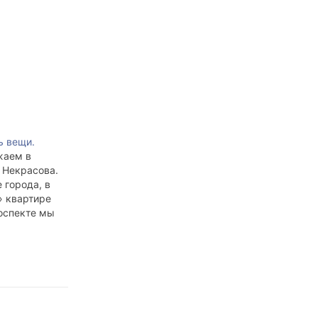
ь вещи.
жаем в
. Некрасова.
 города, в
» квартире
оспекте мы
столько,
 чтобы села
ах на кухне.
и секундная
ом
8 до 9. Есть
ятность, что