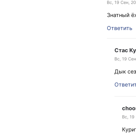
Вс, 19 Сен, 2
Знатный ёж
Ответить
Стас К
Вс, 19 Сен
Дык сез
Ответи
choo
Вс, 19
Кури