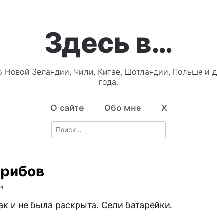
Здесь в…
о Новой Зеландии, Чили, Китае, Шотландии, Польше и д
года.
О сайте
Обо мне
X
Search
for:
грибов
04
ак и не была раскрыта. Сели батарейки.