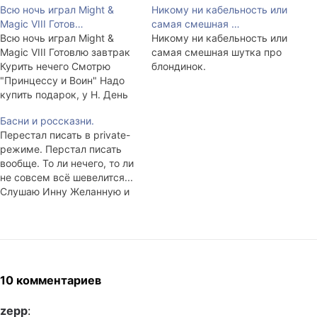
Всю ночь играл Might &
Никому ни кабельность или
Magic VIII Готов…
самая смешная …
Всю ночь играл Might &
Никому ни кабельность или
Magic VIII Готовлю завтрак
самая смешная шутка про
Курить нечего Смотрю
блондинок.
"Принцессу и Воин" Надо
купить подарок, у Н. День
Рождения Надо не
Басни и россказни.
проспать Надо не спать
Перестал писать в private-
Писем нет В асе все спят
режиме. Перстал писать
Никому ни кабельность.
вообще. То ли нечего, то ли
не совсем всё шевелится...
Слушаю Инну Желанную и
забиваю страницы ЖЖ
своим никому не нужным
lytdybrом. Настроение ни
да, ни нет. Ищу флешера.
10 комментариев
zepp
: