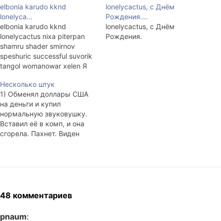
elbonia karudo kknd
lonelycactus, с Днём
lonelyca…
Рождения….
elbonia karudo kknd
lonelycactus, с Днём
lonelycactus nixa piterpan
Рождения.
shamru shader smirnov
speshuric successful suvorik
tangol womanowar xelen Я
думаю, что это рекорд для
Несколько штук
Н-ского сообщества ЖЖ-
1) Обменял доллары США
истов. 15 ЖЖ-юзеров, по
на деньги и купил
совместительству -
нормальную звуковушку.
человек, собрались и
Вставил её в комп, и она
напились (ну, это так
сгорела. Пахнет. Виден
всегда бывает, могли бы и в
пробитый контакт. Завтра
фанты поиграть) вместе.
понесу на гарантию. 2)
Рад за тех, кому
Воспользовался
понравилось.…
елбонийским вантузом.
Замечательно прочищает
ванну. (Не унитаз.) 3)
48 комментариев
Позвал в гости zepp, shc,
lonelycactus и tanrial (если
pnaum
: