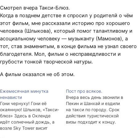
Смотрел вчера Такси-Блюз.
Когда в позднем детстве я спросил у родителй о чём
этот фильм, мне рассказали историю про хорошего
человека (Шлыкова), который помог талантливому и
асоциальному человеку — музыканту (Мамонов), а
тот, став знаменитым, в конце фильма не узнал своего
благодетеля. Мол, фильм о несправедливости и
грубости тонкой творческой натуры.
А фильм оказался не об этом.
Ежемесячная минутка
Пост про всякое.
ненависти
Вчера весь день звонили в
Гони чернуху! Гони её
Пекин и Шанхай и ездили
окаянную! Шлыков, «Такси-
на такси по городу. Срок
блюз» Здесь в Окленде
действия туристической
идёт солнечный дождь, а
визы подходит к концу.
возле Sky Tower висит
Конечно, можно было
чёрно-красный вертолёт.
спокойно пожить