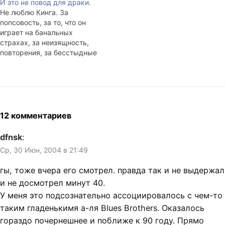
И это не повод для драки.
Проспав вчера больше
нелегально, но портить
Не люблю Кинга. За
восемнадцати часов, я так
отношения с Китаем не
попсовость, за то, что он
и не вылечился от
хочется. Стоимость f-визы
играет на банальных
мизантропии. Бывают дни,
на три-шесть месяцев
страхах, за неизящность,
когда с особенной остротой
варьируется в пределах
повторения, за бесстыдные
чувствуешь людскую
125-300 баксов. В итоге
заимствования, за
никчемность — свою в том
отослали паспорта
неоправданные объёмы
числе — когда простые
экспресс-почтой в…
книг. Смотрел вчера
глупости…
"Тайное окно" с Деппом в
главной роли. Через
двадцать минут после
12 комментариев
начала фильма всё было
ясно. Из вредности
dfnsk
:
досмотрел до конца, где с
Ср, 30 Июн, 2004 в 21:49
разочарованием
убедился…
гы, тоже вчера его смотрел. правда так и не выдержал
и не досмотрел минут 40.
У меня это подсознательно ассоциировалось с чем-то
таким гладенькимя а-ля Blues Brothers. Оказалось
гораздо почернешнее и поближе к 90 году. Прямо