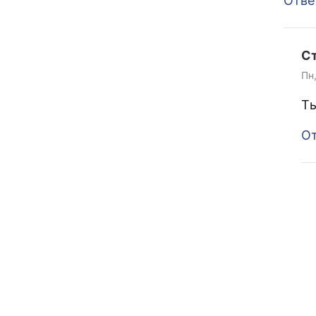
Отве
С
Пн
Ты
От