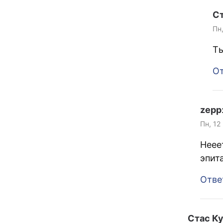
С
Пн
Ты
От
zepp
Пн, 12
Неее
эпит
Отве
Стас К