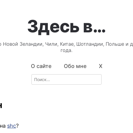
Здесь в…
о Новой Зеландии, Чили, Китае, Шотландии, Польше и д
года.
О сайте
Обо мне
X
Search
for:
н
ана
shc
?