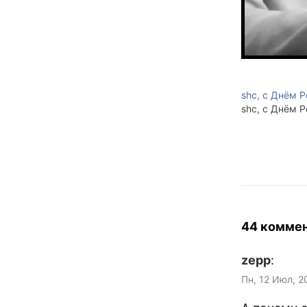
shc, с Днём 
shc, с Днём 
44 комме
zepp
:
Пн, 12 Июл, 2