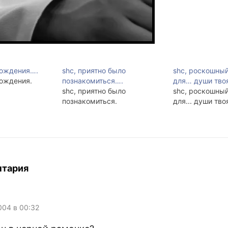
Рождения….
shc, приятно было
shc, роскошны
Рождения.
познакомиться….
для… души тво
shc, приятно было
shc, роскошны
познакомиться.
для... души тво
нтария
004 в 00:32