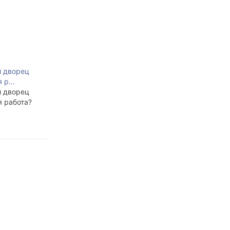
й дворец
я р…
й дворец
я работа?