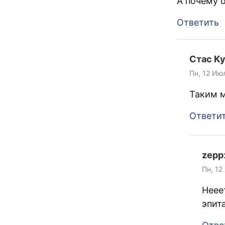
А почему 
Ответить
Стас К
Пн, 12 Ию
Таким м
Ответи
zepp
Пн, 12
Неее
эпит