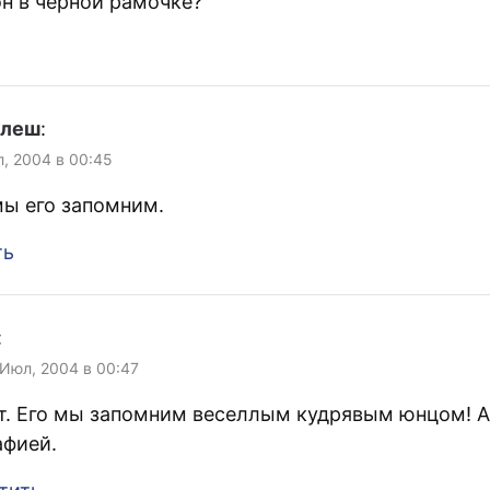
он в черной рамочке?
улеш
:
л, 2004 в 00:45
ы его запомним.
ть
:
 Июл, 2004 в 00:47
т. Его мы запомним веселлым кудрявым юнцом! А
афией.