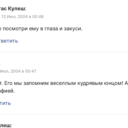
тас Кулеш
:
, 12 Июл, 2004 в 00:48
 посмотри ему в глаза и закуси.
ветить
:
 Июл, 2004 в 00:47
т. Его мы запомним веселлым кудрявым юнцом! А
афией.
тить
улеш
: