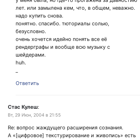
у меня была, но где-то прогажена за давностию
лет. или замылена кем, что, в общем, неважно.
надо купить снова.
понятно. спасибо. тюториалы солью,
безусловно.
очень хочется идейно понять все её
рендерграфы и вообще всю музыку с
шейдерами.
huh.
_
Ответить
Стас Кулеш
:
Вт, 29 Июн, 2004 в 21:55
Re: вопрос жаждущего расширения сознания.
А «[цифровое] текстурирование и живопись» есть