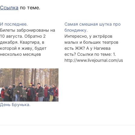
Ссылка
по теме.
И последнее.
Самая смешная шутка про
Билеты забронированы на
блондинку.
10 августа. Обратно 2
Интересно, у актрёров
декабря. Квартира, в
малых и больших театров
которой я живу, будет
есть ЖЖ? А у Нагиева
несколько месяцев
есть? Ссылки по теме: 1.
свободна. И я весьма
http://www.livejournal.com/us
удивлён, что нет желающих
ers/leksus/368202.html 2.
в ней пожить до 2-го
http://elbonia.livejournal.com/
декабря. Ссылка по теме:
425706.html 3.
http://www.livejournal.com/c
http://www.livejournal.com/us
ommunity/novosibirsk/74151
ers/marsia/674007.html 4.
5.html P.S.: Можно без
http://www.livejournal.com/us
Кабанова.
ers/ezh/119167.html 5.
День Брунька.
http://www.livejournal.com/us
ers/dashman/37713.html