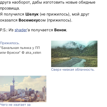
друга наоборот, дабы изготовить новые обидные
прозвища.
Я получился
Шелук
(не прижилось), мой друг
оказался
Восемохус
ом (прижилось).
P.S.: Из
shader
‘а получается
Венок
.
Прижилось.
"Банальная пьянка у ПП
или Фриски" © aka_xelen
Сверх-низкая облачность.
Чего не хватает за