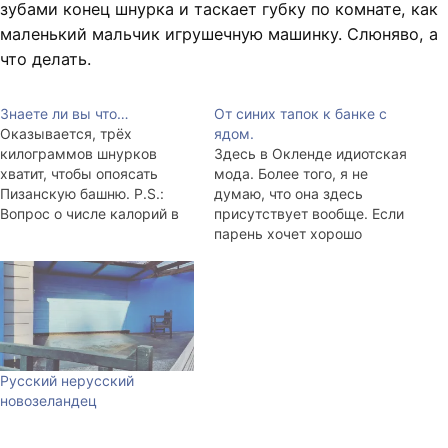
зубами конец шнурка и таскает губку по комнате, как
маленький мальчик игрушечную машинку. Слюняво, а
что делать.
Знаете ли вы что…
От синих тапок к банке с
Оказывается, трёх
ядом.
килограммов шнурков
Здесь в Окленде идиотская
хватит, чтобы опоясать
мода. Более того, я не
Пизанскую башню. P.S.:
думаю, что она здесь
Вопрос о числе калорий в
присутствует вообще. Если
теннисной ракетке мучит
парень хочет хорошо
меня до сих пор. Ответа не
выглядеть, он наденет
знаю. Может поможет кто?
клубную рубашку навыпуск
с воротником в стиле 70-х,
джинсы, кроссовки и
обязательно намажет
гелем волосы. Девушки на
улицах носят резиново-
Русский нерусский
пластиковые синие
новозеландец
шлёпанцы (не ботинки, не
кеды, именно так)…