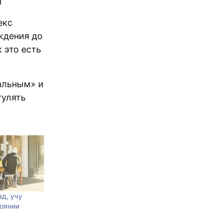
l
екс
ождения до
к это есть
альным» и
гулять
ад, учу
оянии