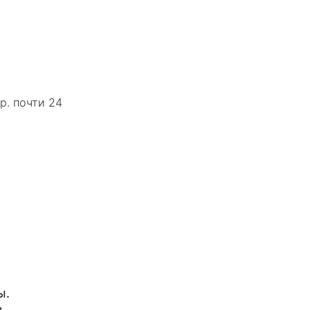
р. почти 24
ы.