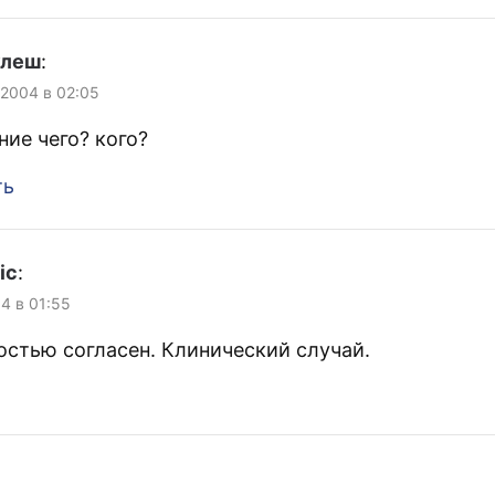
улеш
:
 2004 в 02:05
ие чего? кого?
ть
ic
:
04 в 01:55
остью согласен. Клинический случай.