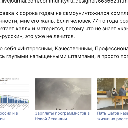
.livejournal.com/community/ru_designer/663662.htm
ловека к сорока годам не самоуничтожился компл
ности, мне его жаль. Если человек 77-го года р
етает калл» и матерится, потому что не знает «ка
-русски», это уже не лечится.
аю себя «Интересным, Качественным, Профессион
сь глупыми напыщенными штампами, я просто по
оссии и в
Зарплаты программистов в
Пять шагов наз
ии
Новой Зеландии
жизни на расст