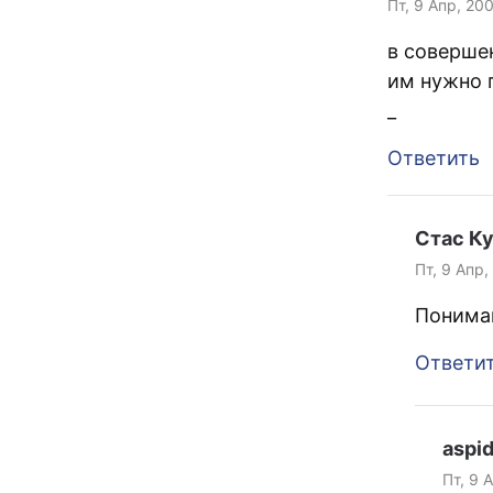
Пт, 9 Апр, 20
в соверше
им нужно 
_
Ответить
Стас К
Пт, 9 Апр,
Пониман
Ответи
aspi
Пт, 9 