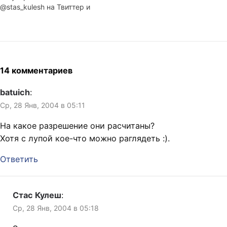
@stas_kulesh на Твиттер и
соответствующий Plurk То
же происходит на Facebook
(id = 672880703) и его
пиратском брате-близнеце,
отстающем в развитии
Вконтакте (id = 221153)
14 комментариев
Кроме того, продолжаются
работы в блоге любителей
batuich
:
альтерэго BrainBang,
Ср, 28 Янв, 2004 в 05:11
который можно читать из
ЖЖ…
На какое разрешение они расчитаны?
Хотя с лупой кое-что можно раглядеть :).
Ответить
Стас Кулеш
:
Ср, 28 Янв, 2004 в 05:18