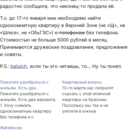
радостно сообщила, что наконец-то продала её.
Т.о. до 17-го января мне необходимо найти
однокомнатную квартиру в Верхней Зоне (не «Щ», не
«Шлюз», не «ОбьГЭС»)
с телефоном
без телефона.
Стоимостью не больше 5000 рублей в месяц.
Принимаются дружеские поздравления, предложения
и советы.
P.S.:
batuich
, если ты это читаешь, то… Ну ты понял.
Помогите разобраться с
Квартирный вопрос.
жильём. Есть два…
10-го марта нас попросят
Помогите разобраться с
съехать с этой отличной
жильём. Есть два варианта.
квартиры на Красном.
1. Хочу снимать
Поскольку мы так и не
однокомнатную квартиру
улетели в южное
без телефона и с
полушарие, назревает
минимальным набором
вопрос с местом
Житейское.
мебели в Академгородке
жительства. Если вы или