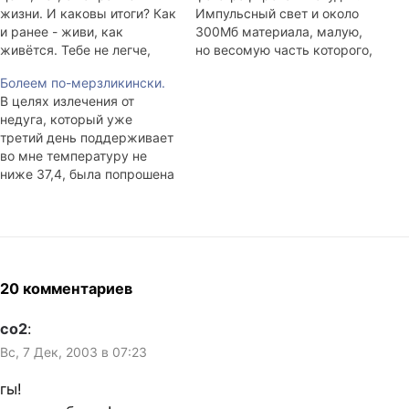
жизни. И каковы итоги? Как
Импульсный свет и около
и ранее - живи, как
300Мб материала, малую,
живётся. Тебе не легче,
но весомую часть которого,
чем многим, но многим
придйтся обрабатывать. В
Болеем по-мерзликински.
легче, чем тебе. Не теряй
целом ощущение таково,
В целях излечения от
последнего из виду. И знай
что вместо зависаний в
недуга, который уже
куда можно упасть, и
кофейне можно зависать в
третий день поддерживает
мечтай куда можно
фотостудии. По деньгам
во мне температуру не
взлететь. Риторика.
получается одно и то же, а
ниже 37,4, была попрошена
удовольствия, однако,
в гости мадам Курица.
больше. Что-нибудь покажу
Выглядела она по прибитии
потом. Отбой.
неважнецки, но
двухчасовая горячяя ванна
привела ея в наилучший
вид, вкус и запах.
20 комментариев
Последующему приятному
времяпрепровожению
co2
:
способствовал
Вс, 7 Дек, 2003 в 07:23
агрессивный господин
Бисептол и шепелявые
гы!
близнецы Эфералганы.…