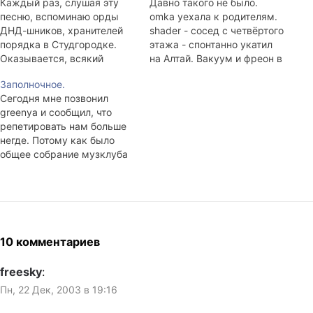
Каждый раз, слушая эту
Давно такого не было.
песню, вспоминаю орды
omka уехала к родителям.
ДНД-шников, хранителей
shader - сосед с четвёртого
порядка в Студгородке.
этажа - спонтанно укатил
Оказывается, всякий
на Алтай. Вакуум и фреон в
уважающий себя человек с
холодильнике. Телефон не
Заполночное.
комплексом
работает. Слив в туалете
Сегодня мне позвонил
неполноценности просто
тоже не работает. Новых
greenya и сообщил, что
таки обязан послужить
писем нет. В аське только
репетировать нам больше
делу спокойствия и
N/A-юзеры. Одна сигарета.
негде. Потому как было
законности, отдав
Я бы даже выпил.
общее собрание музклуба
несколько месяцев (лет)
(мне никто не позвонил,
Добровольной Народной
хотя номер моего телефона
Дружине. История к
известен всем, кому
случаю: На первом курсе,
нужно), и нас там не было,
мы с господами
и они решили, что нас
музыкантами играли
вообще нет и время
концерт в "V-ке". Это…
10 комментариев
выделять нам не надо. Это
при всём…
freesky
:
Пн, 22 Дек, 2003 в 19:16