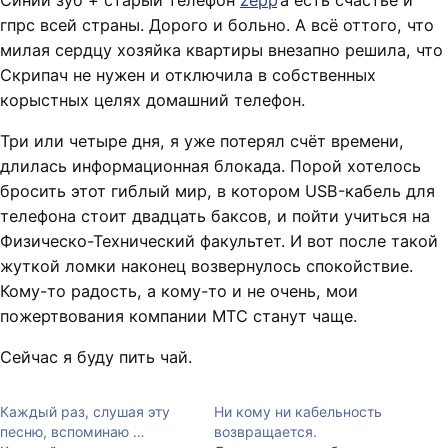
Синий зуб + старый телефон
zepp
‘a есть счастье и
гпрс всей страны. Дорого и больно. А всё оттого, что
милая сердцу хозяйка квартиры внезапно решила, что
Скрипач не нужен и отключила в собственных
корыстных целях домашний телефон.
Три или четыре дня, я уже потерял счёт времени,
длилась информационная блокада. Порой хотелось
бросить этот гиблый мир, в котором USB-кабель для
телефона стоит двадцать баксов, и пойти учиться на
Физическо-Технический факультет. И вот после такой
жуткой ломки наконец возвернулось спокойствие.
Кому-то радость, а кому-то и не очень, мои
пожертвования компании МТС станут чаще.
Сейчас я буду пить чай.
Каждый раз, слушая эту
Ни кому ни кабельность
песню, вспоминаю …
возвращается.