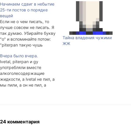
Начинаем сдвиг в небытие
25-ти постов о порядке
вещей
Если не о чем писать, то
лучше совсем не писать. Я
так думаю. Убирайте букву
Тайна владения чужими
"о" и вспоминайте потом:
ЖЖ
"piterpan такую чушь
написал"...
Вчера было вчера.
lvetal, piterpan и gy
употребляли вместе
алкоголесодержащие
жидкости, а lvetal не пил, а
мы пили, а он не пил, а
мы.... ну, вы поняли. И . По
порядку. 1. Специально для
xelen 2. gy-евское второе
лицо 3. piterpan
собственной персоной 4.
Ну выпили немного... 5.
24 комментария
Потом было так: 6. Для…