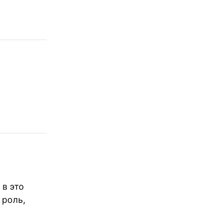
 в это
 роль,