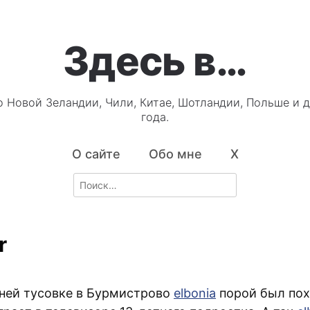
Здесь в…
о Новой Зеландии, Чили, Китае, Шотландии, Польше и д
года.
О сайте
Обо мне
X
Search
for:
r
ней тусовке в Бурмистрово
elbonia
порой был пох