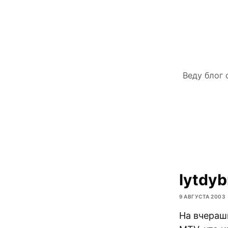
Веду блог 
lytdyb
9 АВГУСТА 2003
На вчераш