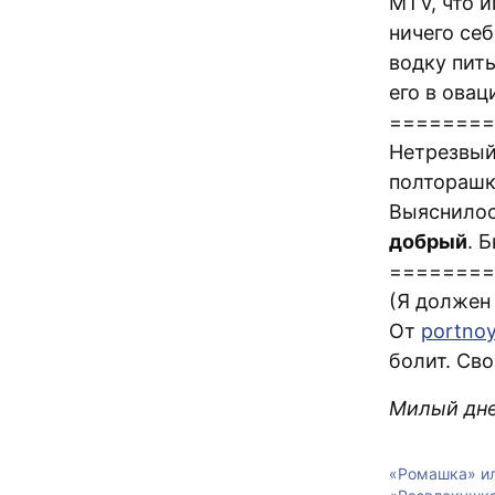
MTV, что и
ничего себ
водку пить
его в овац
========
Нетрезвы
полторашко
Выяснилос
добрый
. 
========
(Я должен 
От
portno
болит. Сво
Милый дн
«Ромашка» и