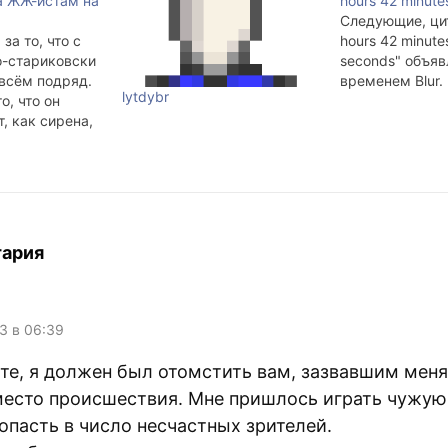
а ЖЖ-истам на
hours 42 minute
Следующие, ци
за то, что с
hours 42 minute
-стариковски
seconds" объя
 всём подряд.
временем Blur.
lytdybr
о, что он
, как сирена,
t, который
аким образом.
 за то, что с
еально
batuich любит
ую фигуру)
тария
ound за…
03 в 06:39
те, я должен был отомстить вам, зазвавшим меня
место происшествия. Мне пришлось играть чужую
опасть в число несчастных зрителей.