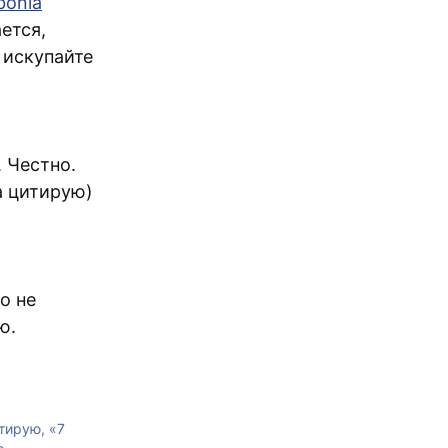
bonia
ется,
 искупайте
. Честно.
ва цитирую)
о не
ю.
тирую, «7