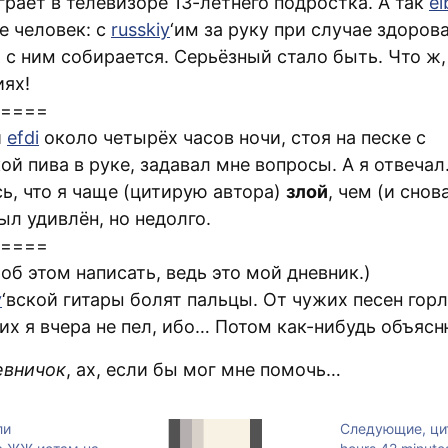
грает в телевизоре 13-летнего подростка. А так
el
е человек: с
russkiy
‘им за руку при случае здорова
 с ним собирается. Серьёзный стало быть. Что ж,
иях!
====
й
efdi
около четырёх часов ночи, стоя на песке с
й пива в руке, задавал мне вопросы. А я отвечал
ь, что я чаще (цитирую автора)
злой
, чем (и сно
Был удивлён, но недолго.
====
об этом написать, ведь это мой дневник.)
y
‘вской гитары болят пальцы. От чужих песен горл
их я вчера не пел, ибо… Потом как-нибудь объясн
евничок
, ах, если бы мог мне помочь…
ли
Следующие, ци