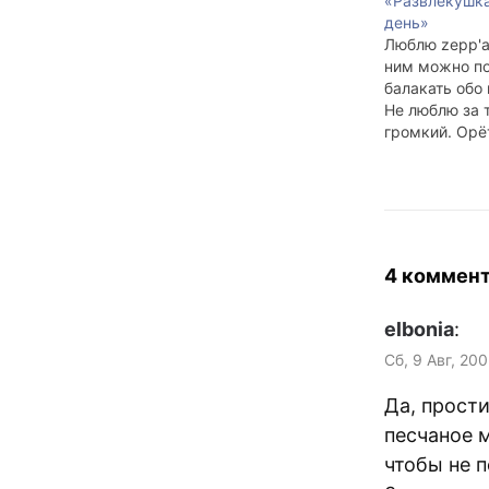
«Развлекушк
день»
Люблю zepp'a 
ним можно по
балакать обо
Не люблю за т
громкий. Орёт
или как fbeas
тоже болен т
Люблю fbeast'a
ним можно р
побазарить. (
его за хорош
4 коммен
Люблю lookar
elbonia
:
Сб, 9 Авг, 20
Да, прости
песчаное 
чтобы не п