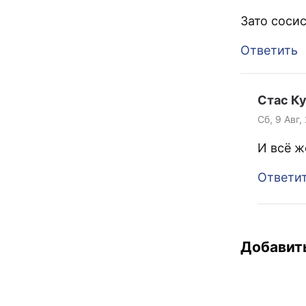
Зато соси
Ответить
Стас К
Сб, 9 Авг,
И всё ж
Ответи
Добавит