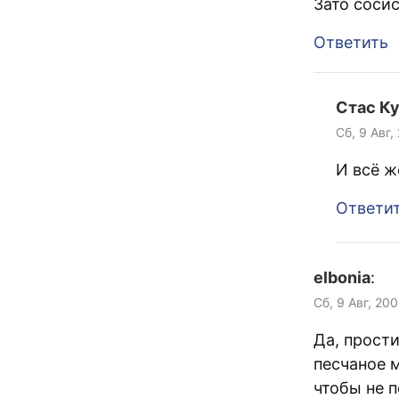
Зато соси
Ответить
Стас К
Сб, 9 Авг,
И всё ж
Ответи
elbonia
:
Сб, 9 Авг, 20
Да, прости
песчаное 
чтобы не п