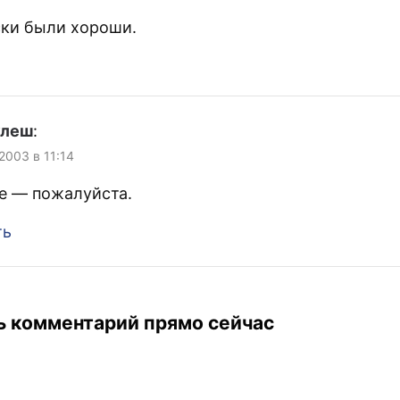
ски были хороши.
улеш
:
 2003 в 11:14
е — пожалуйста.
ть
ь комментарий прямо сейчас