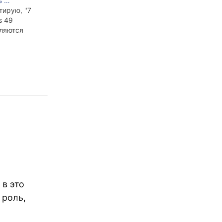
s …
тирую, "7
s 49
вляются
 в это
 роль,