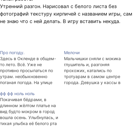
Утренний разгон. Нарисовал с белого листа без
фотографий текстуру кирпичей с названием игры, сам
не знаю что с ней делать. В игру вставить некуда.
Про погоду.
Мелочи
Здесь в Окленде в общем-
Мальчишки сняли с мокика
то лето. Всё. Уже не
глушитель и, разгоняя
противно просыпаться по
прохожих, катались по
утрам. необыкновенно
тротуарам в самом центре
поганая погода. На улице
города. Девушка у кассы в
мелкий горизонтальный
супермаркете сказала, что
фф фф ноль ноль
дождь и сильный ветер,
терпеть не может эти
Покачивая бёдрами, в
который обрывает
магазинные корзинки.
длинном жёлтом платье на
лепестки цветущих
Слегка косоглазая
вид будто мокром в город
растений и валит
женщина в метро читала
вошла осень. Улыбнулась, и
дорожные знаки. Честное
«Словарь латинских слов и
тихая улыбка её белого рта
слово, сам видел
выражений» и шевелила
выцветила всё летнее в
алюминиевую трубу
губами. Незнакомые люди