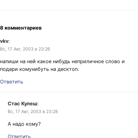
золотой. Первым делом она
согнутую у основания, как
звонят по утрам, когда я
съездила на радио и весь
трубочка для коктейля.
сплю,…
день ди-джеи забывали
Ветер перемешан с
слова и путали номера
ливнем,…
телефонов и домов. Из
8 комментариев
чёрной земли на свежих
газонах…
vkv
:
Вс, 17 Авг, 2003 в 23:26
напиши на ней какое нибудь неприличное слово и
подари комунибуть на десктоп.
Ответить
Стас Кулеш
:
Вс, 17 Авг, 2003 в 23:28
А надо кому?
Ответить