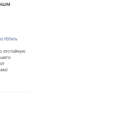
учшм
естЕбать
ю отстойную
ашего
от
лам)