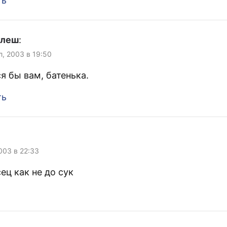
ть
улеш
:
л, 2003 в 19:50
я бы вам, батенька.
ть
003 в 22:33
ец как не до сук