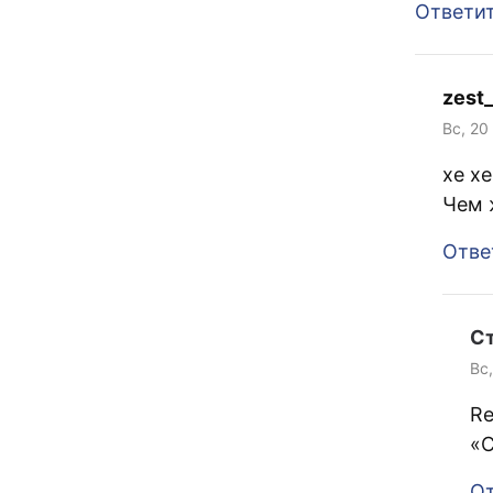
Ответи
zest_
Вс, 20
хе х
Чем 
Отве
С
Вс
Re
«С
От