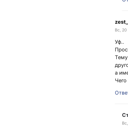
zest_
Вс, 20
Уф..
Прос
Тему
друг
а им
Чего 
Отве
С
Вс