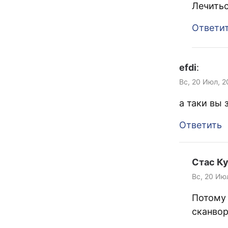
Лечитьс
Ответи
efdi
:
Вс, 20 Июл, 2
а таки вы 
Ответить
Стас К
Вс, 20 Ию
Потому 
сканвор