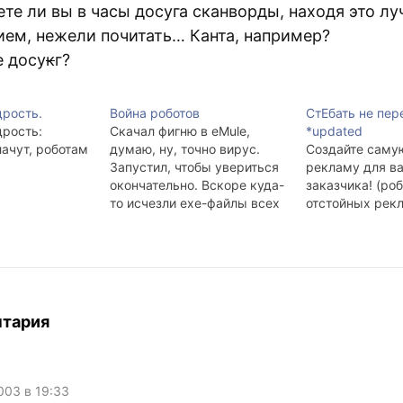
ете ли вы в часы досуга сканворды, находя это л
ием, нежели почитать… Канта, например?
е досу
к
г?
рость.
Война роботов
СтЕбать не пер
рость:
Скачал фигню в eMule,
*updated
лачут, роботам
думаю, ну, точно вирус.
Создайте саму
Запустил, чтобы увериться
рекламу для в
окончательно. Вскоре куда-
заказчика! (роб
то исчезли exe-файлы всех
отстойных рек
установленных антивирусов
и антиспайварей. Как
испарились, и в корзине
понятное дело их нет. При
переустановке файлы на
долю секунды появляются в
нтария
каталоге и сразу же
исчезают. Перезагрузка
ничего не даёт. Загрузиться
в Безопасном…
003 в 19:33