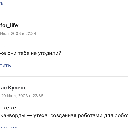
ть
for_life
:
 Июл, 2003 в 22:34
е …
же они тебе не угодили?
тить
тас Кулеш
:
, 20 Июл, 2003 в 22:36
: хе хе …
канворды — утеха, созданная роботами для робо
ветить