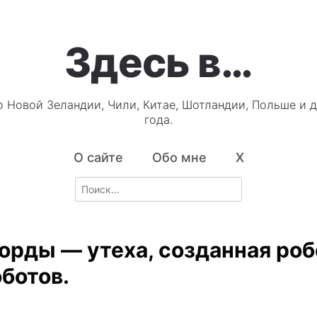
Здесь в…
о Новой Зеландии, Чили, Китае, Шотландии, Польше и д
года.
О сайте
Обо мне
X
Search
for:
орды — утеха, созданная ро
оботов.