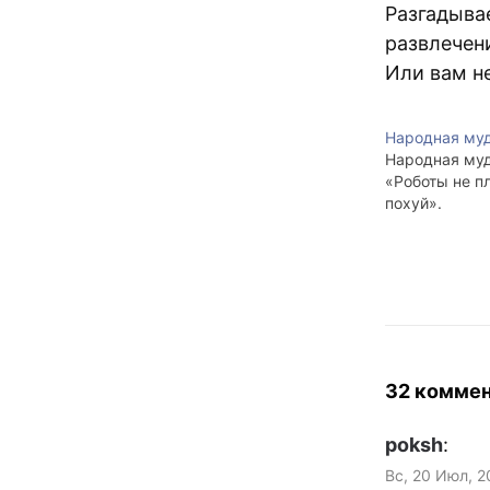
Разгадыва
развлечен
Или вам н
Народная муд
Народная муд
«Роботы не п
похуй».
32 комме
poksh
:
Вс, 20 Июл, 2