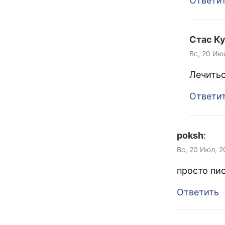
Ответи
Стас К
Вс, 20 Ию
Лечитьс
Ответи
poksh
:
Вс, 20 Июл, 2
просто пис
Ответить