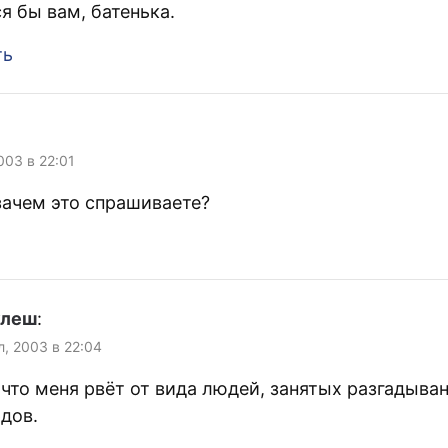
я бы вам, батенька.
ть
003 в 22:01
зачем это спрашиваете?
улеш
:
л, 2003 в 22:04
что меня рвёт от вида людей, занятых разгадыва
дов.