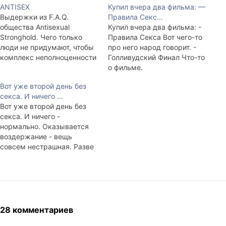
ANTISEX
Купил вчера два фильма: —
Выдержки из F.A.Q.
Правила Секс…
общества Antisexual
Купил вчера два фильма: -
Stronghold. Чего только
Правила Секса Вот чего-то
люди не придумают, чтобы
про него народ говорит. -
комплекс неполноценности
Голливудский Финал Что-то
потешить. Q. Вы всерьез
о фильме.
против секса или
Вот уже второй день без
прикалываетесь? A.
секса. И ничего …
Всерьез. Q. А кто сюда
Вот уже второй день без
пишет? Hаверное, одни
секса. И ничего -
импотенты, обиженные
нормально. Оказывается
мальчики, которым "не
воздержание - вещь
дают" и девочки, которых
совсем нестрашная. Разве
"не хотят" - словом, те, кто
что горло болит, небритость
хочет, но не может?…
вылезла... Может это от
него самого?
28 комментариев