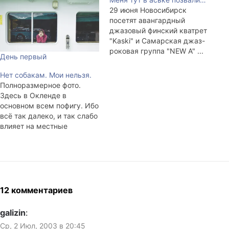
29 июня Новосибирск
посетят авангардный
джазовый финский кватрет
"Kaski" и Самарская джаз-
роковая группа "NEW A" ...
День первый
Далее... Вход, говорят, 100
рублей. (откопировано в )
Нет собакам. Мои нельзя.
Полноразмерное фото.
Здесь в Окленде в
основном всем пофигу. Ибо
всё так далеко, и так слабо
влияет на местные
порядки, что и заботы нет
никакой. В новостях сперва
обсуждают, как писать
название города Вангануи
— «Whanganui» или
«Wanganui», коренные
12 комментариев
жители негодуют — после
идут новости из Ирака,
galizin
:
взрывы, террористы,
Ср, 2 Июл, 2003 в 20:45
глобальный…