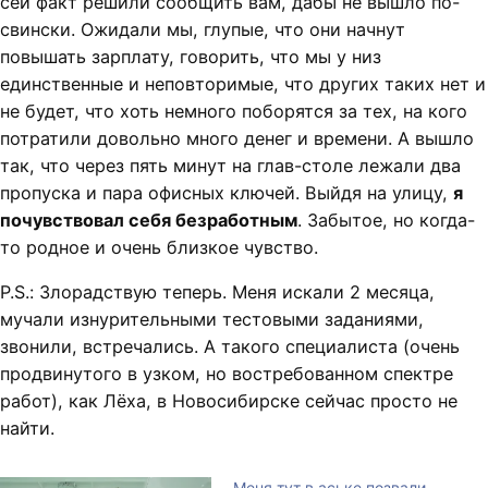
сей факт решили сообщить вам, дабы не вышло по-
свински. Ожидали мы, глупые, что они начнут
повышать зарплату, говорить, что мы у низ
единственные и неповторимые, что других таких нет и
не будет, что хоть немного поборятся за тех, на кого
потратили довольно много денег и времени. А вышло
так, что через пять минут на глав-столе лежали два
пропуска и пара офисных ключей. Выйдя на улицу,
я
почувствовал себя безработным
. Забытое, но когда-
то родное и очень близкое чувство.
P.S.: Злорадствую теперь. Меня искали 2 месяца,
мучали изнурительными тестовыми заданиями,
звонили, встречались. А такого специалиста (очень
продвинутого в узком, но востребованном спектре
работ), как Лёха, в Новосибирске сейчас просто не
найти.
Меня тут в аське позвали…