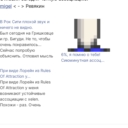
migel
< - > Ревякин
В Рок Сити плохой звук и
ничего не видно.
Был сегодня на Гришковце
и гр. Бигуди. Не то, чтобы
очень понравилось...
Сейчас попробую
6%, я помню о тебе!
объяснить. Отловил мысль
Сиюминутная ассоц…
о том, что мне не интересно
слушать миниатюрки
При виде Лорейн из Rules
Гришковца больше, чем три
Of Attraction у…
раза. Ещё осталось
При виде Лорейн из Rules
ощущение, что мало
Of Attraction у меня
материала двух альбомов
возникают устойчивые
для полноценной
ассоциации с xelen.
культпрограммы.
Похожи - раз. Очень
Пробивная shc, которая
похожи - два.
сейчас спит рядом на
диване взяла…