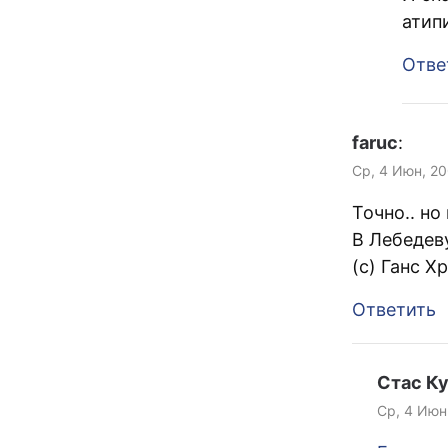
атип
Отве
faruc
:
Ср, 4 Июн, 20
Точно.. но
В Лебедев
(с) Ганс Х
Ответить
Стас К
Ср, 4 Июн