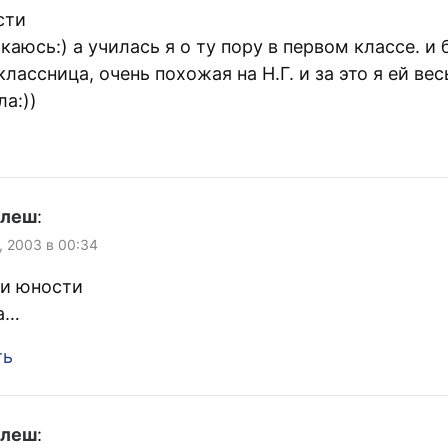
сти
каюсь:) а училась я о ту пору в первом классе. и 
лассница, очень похожая на Н.Г. и за это я ей ве
а:))
улеш
:
, 2003 в 00:34
хи юности
а…
ть
улеш
: