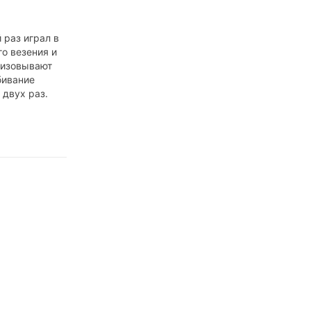
 раз играл в
го везения и
низовывают
бивание
 двух раз.
 азарта этой
. Если
 то будешь
 десять за
учать
вое умеют
ть шары, то