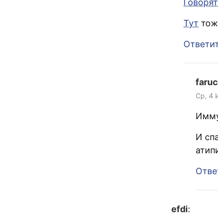
Говорят
Тут
тоже
Ответи
faruc
Ср, 4 
Имму
И сп
атип
Отве
efdi
: