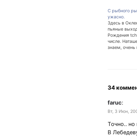
С рыбного ры
ужасно.
Здесь в Окле
пьяные выхо
Рождения tchi
числе. Наташ
знаем, очень 
когда её при
азиатку, особ
уроженку кит
провинций. Д
шучу с вопро
speak Chines
34 комме
обижается. З
посмотреть и
faruc
:
дейтсвительн
Вт, 3 Июн, 20
Точно.. но
В Лебедев