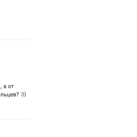
 а от
льцев? :))