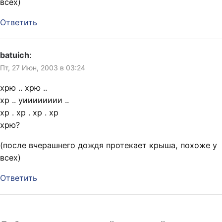
всех)
Ответить
batuich
:
Пт, 27 Июн, 2003 в 03:24
хрю .. хрю ..
хр .. уииииииии ..
хр . хр . хр . хр
хрю?
(после вчерашнего дождя протекает крыша, похоже у
всех)
Ответить