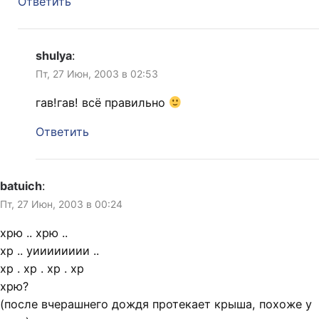
Ответить
shulya
:
Пт, 27 Июн, 2003 в 02:53
гав!гав! всё правильно
Ответить
batuich
:
Пт, 27 Июн, 2003 в 00:24
хрю .. хрю ..
хр .. уииииииии ..
хр . хр . хр . хр
хрю?
(после вчерашнего дождя протекает крыша, похоже у