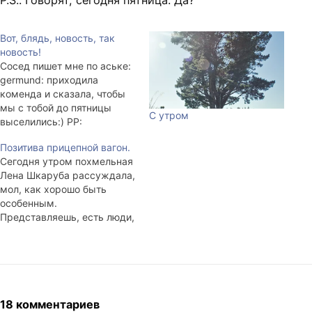
P.S.: Говорят, сегодня пятница. Да?
Вот, блядь, новость, так
новость!
Сосед пишет мне по аське:
germund: приходила
коменда и сказала, чтобы
мы с тобой до пятницы
С утром
выселились:) PP:
разберёмся Примечание:
Позитива прицепной вагон.
Нахожусь в
Сегодня утром похмельная
академическом отпуске. В
Лена Шкаруба рассуждала,
общежитии жить не
мол, как хорошо быть
должен. Живу в
особенным.
общежитии. Собираюсь и
Представляешь, есть люди,
дальше жить в общежитии.
у которых всё просто:
А чё? А чё... Чё делать-то
утром на работу, вечером с
теперь...
работы, в гараж, на дачу и
т. п. А у нас, к примеру, у
большинства ЖЖ-юзеров из
нашей копании, мол, не так
18 комментариев