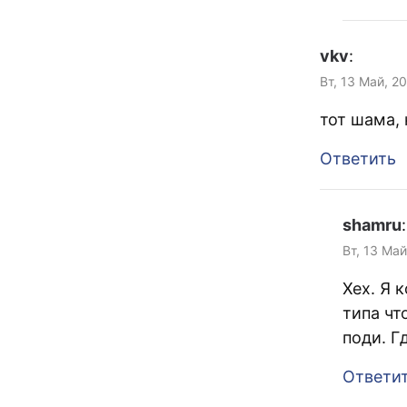
vkv
:
Вт, 13 Май, 2
тот шама, 
Ответить
shamru
:
Вт, 13 Май
Хех. Я 
типа чт
поди. Г
Ответи