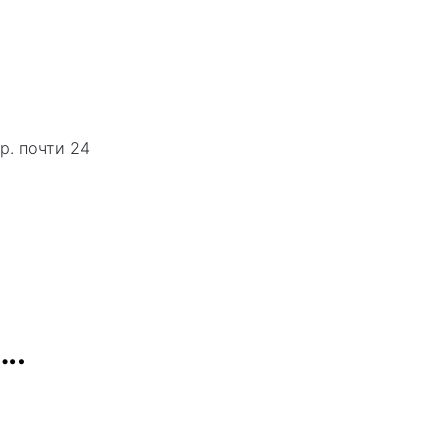
р. почти 24
….