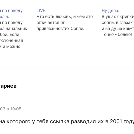
и по поводу
LIVE
Ну дела…
ёл н…
Что есть любовь, и чем это
В ушах скрипки
и по поводу
отличается от
сопли, в глазах 
ёл начальник
привязанности? Сопли.
и на душе как-т
обой. Если
Точно - болею!
тключенная
м и можно
ки погладить,
ё - нема мыши!
я.
 сдаётся.
е, наверное,
тариев
003 в 19:05
на которого у тебя ссылка разводил их в 2001 году