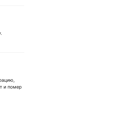
.
трацию,
ет и помер