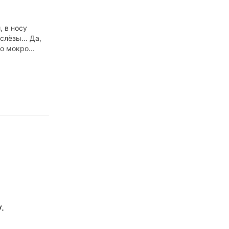
, в носу
слёзы... Да,
о мокро...
.