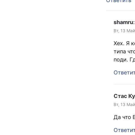
Ответить
shamru
:
Вт, 13 Май
Хех. Я 
типа чт
поди. Г
Ответи
Стас К
Вт, 13 Май
Да что
Ответи