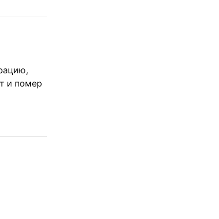
трацию,
ет и помер