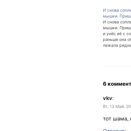
И снова сопл
мышки. Приш
И снова сопл
мышки. Приш
и унёс её с с
раньше она о
лежала рядо
было её хоть
ностальгичес
то теперь вс
Время сдаётс
Пространство
Maya 4.0 тож
6 коммен
сдётся.
vkv
:
Вт, 13 Май, 2
тот шама, 