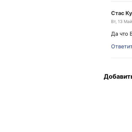
Стас К
Вт, 13 Май
Да что
Ответи
Добавит